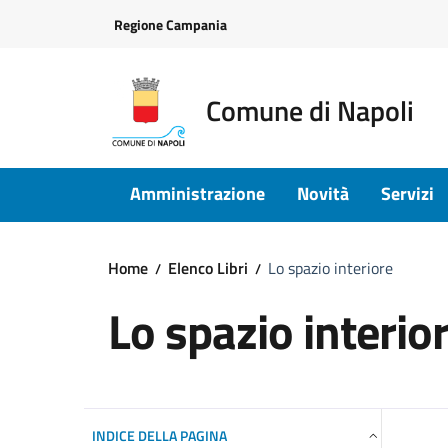
Vai ai contenuti
Vai al footer
Regione Campania
Comune di Napoli
Amministrazione
Novità
Servizi
Home
Elenco Libri
Lo spazio interiore
Lo spazio interio
INDICE DELLA PAGINA