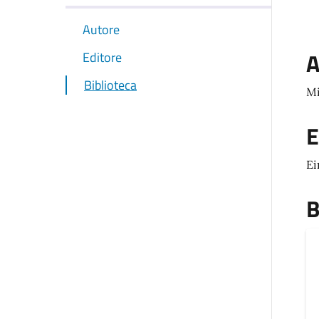
Autore
A
Editore
Biblioteca
Mi
E
Ei
B