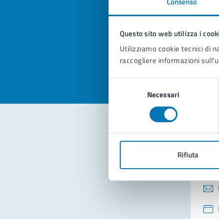
Consenso
Quan
pagi
Questo sito web utilizza i cook
Valuta la
Selezi
Utilizziamo cookie tecnici di n
Valuta 
Val
raccogliere informazioni sull'u
Selezione
Necessari
del
consenso
Con
Rifiuta