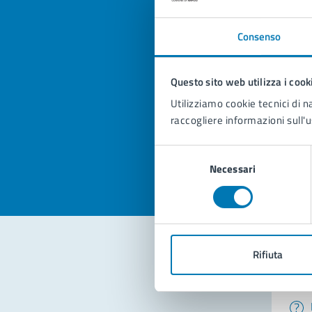
Consenso
Quan
Questo sito web utilizza i cook
pagi
Utilizziamo cookie tecnici di n
raccogliere informazioni sull'u
Valuta la
Selezi
Valuta 
Val
Selezione
Necessari
del
consenso
Rifiuta
Con