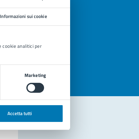
Informazioni sui cookie
 cookie analitici per
azioni
Marketing
Accetta tutti