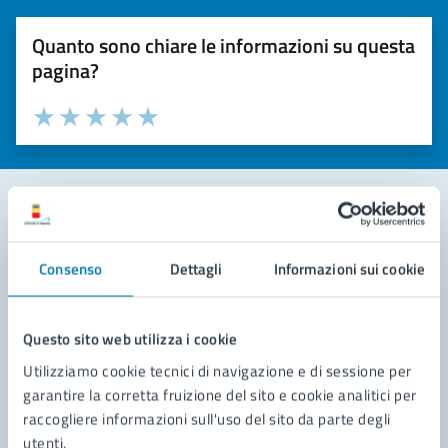
Quanto sono chiare le informazioni su questa
pagina?
Valuta la chiarezza delle informazioni (da 1 a 5 stelle)
Seleziona il numero di stelle per valutare la chiarezza delle i
Valuta 1 stelle su 5
Valuta 2 stelle su 5
Valuta 3 stelle su 5
Valuta 4 stelle su 5
Valuta 5 stelle su 5
Contatta il comune
Consenso
Dettagli
Informazioni sui cookie
Leggi le domande frequenti
Richiedi assistenza
Questo sito web utilizza i cookie
Utilizziamo cookie tecnici di navigazione e di sessione per
Prenota appuntamento
garantire la corretta fruizione del sito e cookie analitici per
raccogliere informazioni sull'uso del sito da parte degli
Problemi in città
utenti.