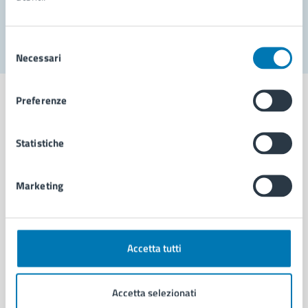
Segnala disservizio
Selezione
Necessari
del
consenso
Preferenze
Statistiche
Comune di Napoli
Marketing
AMMINISTRAZIONE
Aree amministrative
Organi di governo
Municipalità
Accetta tutti
Uffici
Enti e fondazioni
Accetta selezionati
Politici