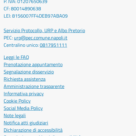
P. IVA: 01207650639
CF: 80014890638
LEI: 8156007FF4DEB97ABA09
Servizio Protocollo, URP e Albo Pretorio
PEC:
urp@pec.comune.napoli.it
Centralino unico:
0817951111
Leggi le FAQ
Prenotazione appuntamento
Segnalazione disservizio
Richiesta assistenza
Amministrazione trasparente
Informativa privacy
Cookie Policy
Social Media Policy
Note legali
Notifica atti giudiziari
Dichiarazione di accessibilità