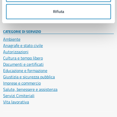
Personale amministrativo
Documenti e dati
Rifiuta
Intranet, posta aziendale e protocollo
CATEGORIE DI SERVIZIO
Ambiente
Anagrafe e stato civile
Autorizzazioni
Cultura e tempo libero
Documenti e certificati
Educazione e formazione
Giustizia e sicurezza pubblica
Imprese e commercio
Salute, benessere e assistenza
Servizi Cimiteriali
Vita lavorativa