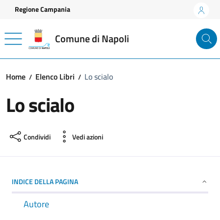
Vai ai contenuti
Vai al footer
Regione Campania
Comune di Napoli
Home
Elenco Libri
Lo scialo
Lo scialo
Condividi
Vedi azioni
INDICE DELLA PAGINA
Autore