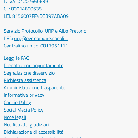
P. IVA: 01207650639
CF: 80014890638
LEI: 8156007FF4DEB97ABA09
Servizio Protocollo, URP e Albo Pretorio
PEC:
urp@pec.comune.napoli.it
Centralino unico:
0817951111
Leggi le FAQ
Prenotazione appuntamento
Segnalazione disservizio
Richiesta assistenza
Amministrazione trasparente
Informativa privacy
Cookie Policy
Social Media Policy
Note legali
Notifica atti giudiziari
Dichiarazione di accessibilità