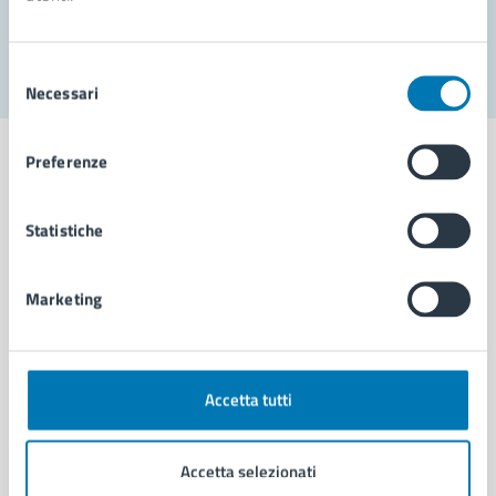
Segnala disservizio
Selezione
Necessari
del
consenso
Preferenze
Statistiche
Comune di Napoli
Marketing
AMMINISTRAZIONE
Aree amministrative
Organi di governo
Municipalità
Accetta tutti
Uffici
Enti e fondazioni
Accetta selezionati
Politici