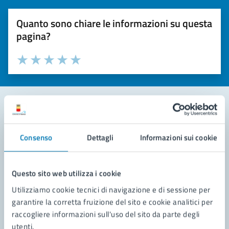
Quanto sono chiare le informazioni su questa
pagina?
Valuta la chiarezza delle informazioni (da 1 a 5 stelle)
Seleziona il numero di stelle per valutare la chiarezza delle i
Valuta 1 stelle su 5
Valuta 2 stelle su 5
Valuta 3 stelle su 5
Valuta 4 stelle su 5
Valuta 5 stelle su 5
Contatta il comune
Consenso
Dettagli
Informazioni sui cookie
Leggi le domande frequenti
Richiedi assistenza
Questo sito web utilizza i cookie
Utilizziamo cookie tecnici di navigazione e di sessione per
Prenota appuntamento
garantire la corretta fruizione del sito e cookie analitici per
raccogliere informazioni sull'uso del sito da parte degli
Problemi in città
utenti.