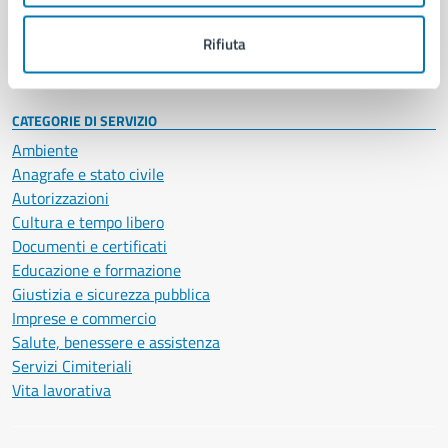
Personale amministrativo
Documenti e dati
Rifiuta
Intranet, posta aziendale e protocollo
CATEGORIE DI SERVIZIO
Ambiente
Anagrafe e stato civile
Autorizzazioni
Cultura e tempo libero
Documenti e certificati
Educazione e formazione
Giustizia e sicurezza pubblica
Imprese e commercio
Salute, benessere e assistenza
Servizi Cimiteriali
Vita lavorativa