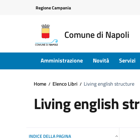
Vai ai contenuti
Vai al footer
Regione Campania
Comune di Napoli
Amministrazione
Novità
Servizi
Home
Elenco Libri
Living english structure
Living english st
INDICE DELLA PAGINA