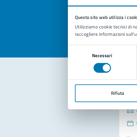
pagi
Questo sito web utilizza i cook
Valuta la
Selezi
Utilizziamo cookie tecnici di n
Valuta 
Val
raccogliere informazioni sull'u
Selezione
Necessari
del
consenso
Con
Rifiuta