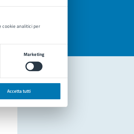
azioni
 cookie analitici per
Marketing
Accetta tutti