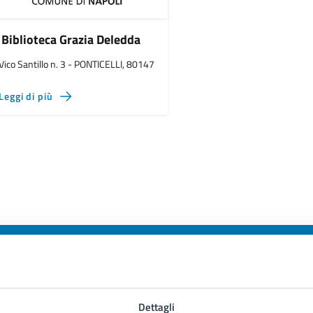
Biblioteca Grazia Deledda
Vico Santillo n. 3 - PONTICELLI, 80147
Leggi di più
to sono chiare le informazioni su questa
Dettagli