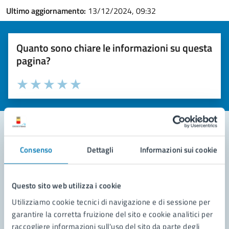
Ultimo aggiornamento:
13/12/2024, 09:32
Quanto sono chiare le informazioni su questa
pagina?
Valuta la chiarezza delle informazioni (da 1 a 5 stelle)
Seleziona il numero di stelle per valutare la chiarezza delle i
Valuta 1 stelle su 5
Valuta 2 stelle su 5
Valuta 3 stelle su 5
Valuta 4 stelle su 5
Valuta 5 stelle su 5
Consenso
Dettagli
Informazioni sui cookie
Contatta il comune
Leggi le domande frequenti
Questo sito web utilizza i cookie
Richiedi assistenza
Utilizziamo cookie tecnici di navigazione e di sessione per
garantire la corretta fruizione del sito e cookie analitici per
Prenota appuntamento
raccogliere informazioni sull'uso del sito da parte degli