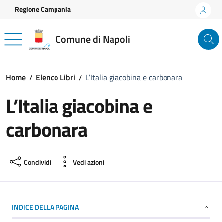
Vai ai contenuti
Vai al footer
Regione Campania
Comune di Napoli
Home
Elenco Libri
L’Italia giacobina e carbonara
L’Italia giacobina e
carbonara
Condividi
Vedi azioni
INDICE DELLA PAGINA