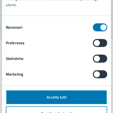
utenti.
Problemi in città
Segnala disservizio
Selezione
Necessari
del
consenso
Preferenze
Statistiche
Comune di Napoli
Marketing
AMMINISTRAZIONE
Aree amministrative
Organi di governo
Accetta tutti
Municipalità
Uffici