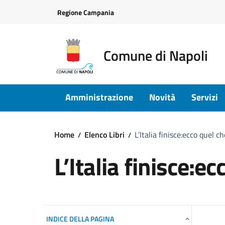
Vai ai contenuti
Vai al footer
Regione Campania
Comune di Napoli
Amministrazione
Novità
Servizi
Home
Elenco Libri
L’Italia finisce:ecco quel c
L’Italia finisce:e
INDICE DELLA PAGINA