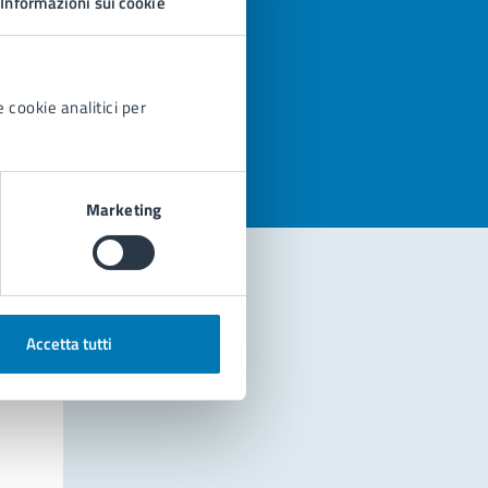
Informazioni sui cookie
azioni
 cookie analitici per
Marketing
Accetta tutti