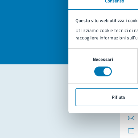
Consenso
Quan
pagi
Questo sito web utilizza i cook
Valuta la
Selezi
Utilizziamo cookie tecnici di n
Valuta 
Val
raccogliere informazioni sull'u
Selezione
Necessari
del
consenso
Con
Rifiuta