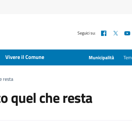
Facebook
X
Seguici su:
Vivere il Comune
Municipalità
Temp
he resta
cco quel che resta