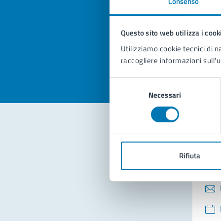
Consenso
Quan
pagi
Questo sito web utilizza i cook
Valuta la
Selezi
Utilizziamo cookie tecnici di n
Valuta 
Val
raccogliere informazioni sull'u
Selezione
Necessari
del
consenso
Con
Rifiuta