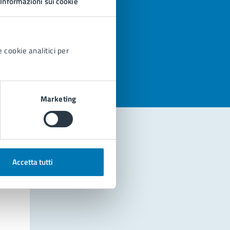
Informazioni sui cookie
azioni
 cookie analitici per
Marketing
Accetta tutti