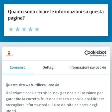
Quanto sono chiare le informazioni su questa
pagina?
Valuta la chiarezza delle informazioni (da 1 a 5 stelle)
Seleziona il numero di stelle per valutare la chiarezza delle i
Valuta 1 stelle su 5
Valuta 2 stelle su 5
Valuta 3 stelle su 5
Valuta 4 stelle su 5
Valuta 5 stelle su 5
Contatta il comune
Consenso
Dettagli
Informazioni sui cookie
Leggi le domande frequenti
Richiedi assistenza
Questo sito web utilizza i cookie
Utilizziamo cookie tecnici di navigazione e di sessione per
Prenota appuntamento
garantire la corretta fruizione del sito e cookie analitici per
raccogliere informazioni sull'uso del sito da parte degli
Problemi in città
utenti.