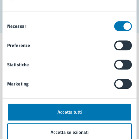
Segnala disservizio
Selezione
Necessari
del
consenso
Preferenze
Statistiche
Comune di Napoli
Marketing
AMMINISTRAZIONE
Aree amministrative
Organi di governo
Municipalità
Accetta tutti
Uffici
Enti e fondazioni
Accetta selezionati
Politici