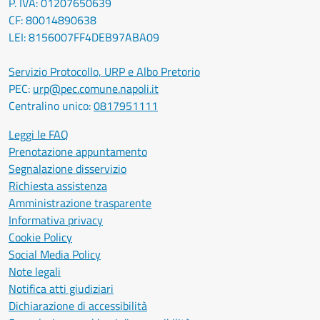
P. IVA: 01207650639
CF: 80014890638
LEI: 8156007FF4DEB97ABA09
Servizio Protocollo, URP e Albo Pretorio
PEC:
urp@pec.comune.napoli.it
Centralino unico:
0817951111
Leggi le FAQ
Prenotazione appuntamento
Segnalazione disservizio
Richiesta assistenza
Amministrazione trasparente
Informativa privacy
Cookie Policy
Social Media Policy
Note legali
Notifica atti giudiziari
Dichiarazione di accessibilità