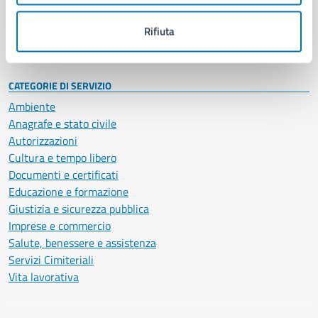
Personale amministrativo
Documenti e dati
Rifiuta
Intranet, posta aziendale e protocollo
CATEGORIE DI SERVIZIO
Ambiente
Anagrafe e stato civile
Autorizzazioni
Cultura e tempo libero
Documenti e certificati
Educazione e formazione
Giustizia e sicurezza pubblica
Imprese e commercio
Salute, benessere e assistenza
Servizi Cimiteriali
Vita lavorativa