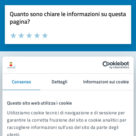
Quanto sono chiare le informazioni su questa
pagina?
Valuta la chiarezza delle informazioni (da 1 a 5 stelle)
Seleziona il numero di stelle per valutare la chiarezza delle i
Valuta 1 stelle su 5
Valuta 2 stelle su 5
Valuta 3 stelle su 5
Valuta 4 stelle su 5
Valuta 5 stelle su 5
Contatta il comune
Consenso
Dettagli
Informazioni sui cookie
Leggi le domande frequenti
Richiedi assistenza
Questo sito web utilizza i cookie
Utilizziamo cookie tecnici di navigazione e di sessione per
Prenota appuntamento
garantire la corretta fruizione del sito e cookie analitici per
raccogliere informazioni sull'uso del sito da parte degli
Problemi in città
utenti.