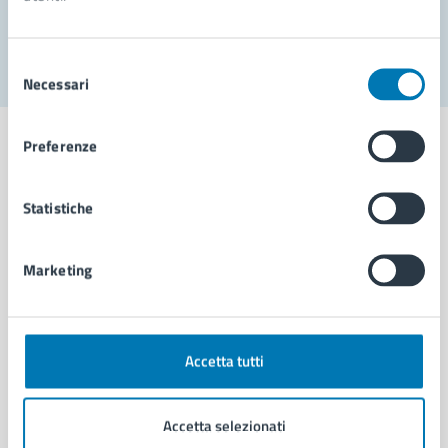
Segnala disservizio
Selezione
Necessari
del
consenso
Preferenze
Statistiche
Comune di Napoli
Marketing
AMMINISTRAZIONE
Aree amministrative
Organi di governo
Municipalità
Accetta tutti
Uffici
Enti e fondazioni
Accetta selezionati
Politici