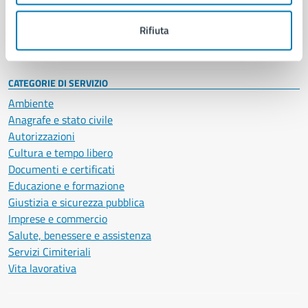
Personale amministrativo
Documenti e dati
Rifiuta
Intranet, posta aziendale e protocollo
CATEGORIE DI SERVIZIO
Ambiente
Anagrafe e stato civile
Autorizzazioni
Cultura e tempo libero
Documenti e certificati
Educazione e formazione
Giustizia e sicurezza pubblica
Imprese e commercio
Salute, benessere e assistenza
Servizi Cimiteriali
Vita lavorativa