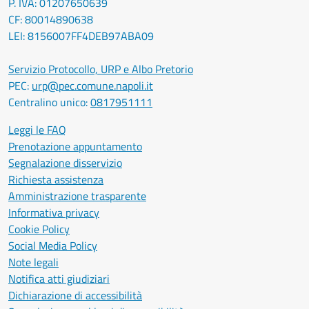
P. IVA: 01207650639
CF: 80014890638
LEI: 8156007FF4DEB97ABA09
Servizio Protocollo, URP e Albo Pretorio
PEC:
urp@pec.comune.napoli.it
Centralino unico:
0817951111
Leggi le FAQ
Prenotazione appuntamento
Segnalazione disservizio
Richiesta assistenza
Amministrazione trasparente
Informativa privacy
Cookie Policy
Social Media Policy
Note legali
Notifica atti giudiziari
Dichiarazione di accessibilità