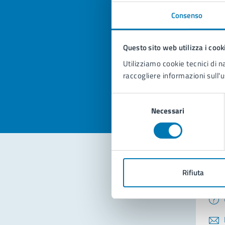
Consenso
Quan
pagi
Questo sito web utilizza i cook
Utilizziamo cookie tecnici di n
Valuta la
Selezi
raccogliere informazioni sull'u
Valuta 
Val
Selezione
Necessari
del
consenso
Rifiuta
Con