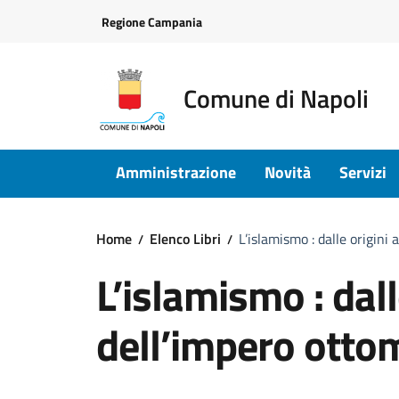
Vai ai contenuti
Vai al footer
Regione Campania
Comune di Napoli
Amministrazione
Novità
Servizi
Home
Elenco Libri
L’islamismo : dalle origini 
L’islamismo : dalle
dell’impero ott