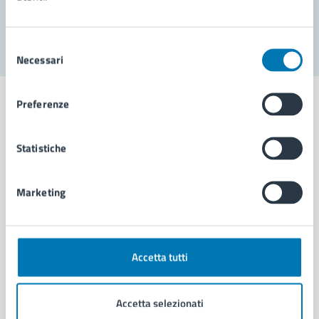
Segnala disservizio
Selezione
Necessari
del
consenso
Preferenze
Statistiche
Comune di Napoli
Marketing
AMMINISTRAZIONE
Aree amministrative
Organi di governo
Municipalità
Accetta tutti
Uffici
Enti e fondazioni
Accetta selezionati
Politici