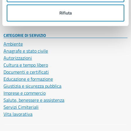
Personale amministrativo
Documenti e dati
Rifiuta
Intranet, posta aziendale e protocollo
CATEGORIE DI SERVIZIO
Ambiente
Anagrafe e stato civile
Autorizzazioni
Cultura e tempo libero
Documenti e certificati
Educazione e formazione
Giustizia e sicurezza pubblica
Imprese e commercio
Salute, benessere e assistenza
Servizi Cimiteriali
Vita lavorativa