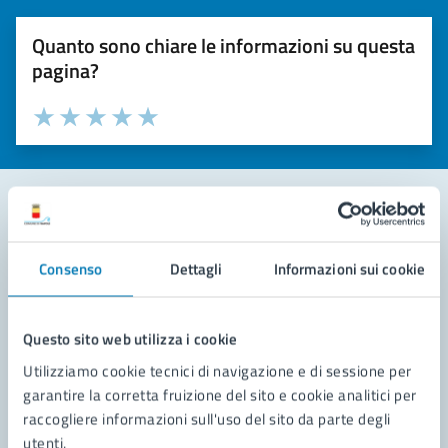
Quanto sono chiare le informazioni su questa
pagina?
Valuta la chiarezza delle informazioni (da 1 a 5 stelle)
Seleziona il numero di stelle per valutare la chiarezza delle i
Valuta 1 stelle su 5
Valuta 2 stelle su 5
Valuta 3 stelle su 5
Valuta 4 stelle su 5
Valuta 5 stelle su 5
Contatta il comune
Consenso
Dettagli
Informazioni sui cookie
Leggi le domande frequenti
Richiedi assistenza
Questo sito web utilizza i cookie
Utilizziamo cookie tecnici di navigazione e di sessione per
Prenota appuntamento
garantire la corretta fruizione del sito e cookie analitici per
raccogliere informazioni sull'uso del sito da parte degli
Problemi in città
utenti.