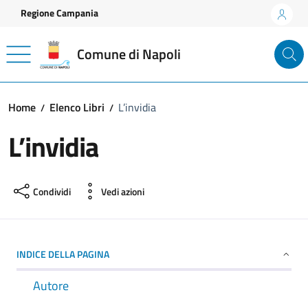
Vai ai contenuti
Vai al footer
Regione Campania
Comune di Napoli
Home
Elenco Libri
L’invidia
L’invidia
Condividi
Vedi azioni
INDICE DELLA PAGINA
Autore