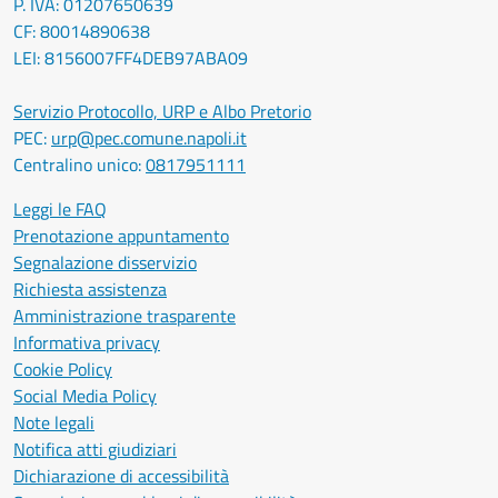
P. IVA: 01207650639
CF: 80014890638
LEI: 8156007FF4DEB97ABA09
Servizio Protocollo, URP e Albo Pretorio
PEC:
urp@pec.comune.napoli.it
Centralino unico:
0817951111
Leggi le FAQ
Prenotazione appuntamento
Segnalazione disservizio
Richiesta assistenza
Amministrazione trasparente
Informativa privacy
Cookie Policy
Social Media Policy
Note legali
Notifica atti giudiziari
Dichiarazione di accessibilità