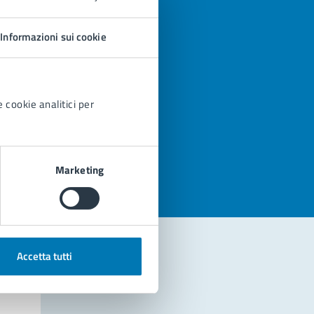
Informazioni sui cookie
 cookie analitici per
azioni
Marketing
Accetta tutti