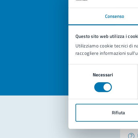
Consenso
Quan
Questo sito web utilizza i cook
pagi
Utilizziamo cookie tecnici di n
raccogliere informazioni sull'u
Valuta la
Selezi
Valuta 
Val
Selezione
Necessari
del
consenso
Rifiuta
Con