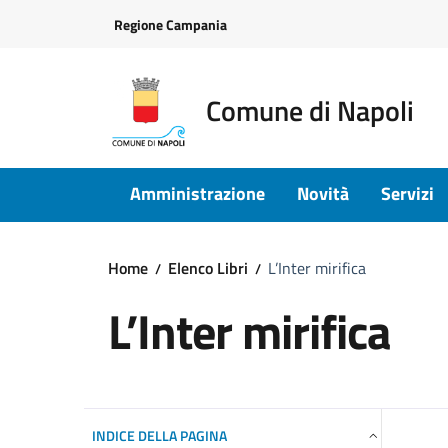
Vai ai contenuti
Vai al footer
Regione Campania
Comune di Napoli
Amministrazione
Novità
Servizi
Home
Elenco Libri
L’Inter mirifica
L’Inter mirifica
INDICE DELLA PAGINA