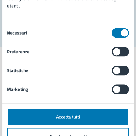
utenti.
Problemi in città
Segnala disservizio
Selezione
Necessari
del
consenso
Preferenze
Statistiche
Comune di Napoli
Marketing
AMMINISTRAZIONE
Aree amministrative
Organi di governo
Accetta tutti
Municipalità
Uffici