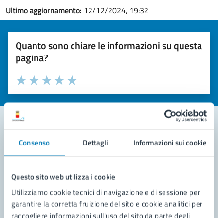
Ultimo aggiornamento:
12/12/2024, 19:32
Quanto sono chiare le informazioni su questa
pagina?
Valuta la chiarezza delle informazioni (da 1 a 5 stelle)
Seleziona il numero di stelle per valutare la chiarezza delle i
Valuta 1 stelle su 5
Valuta 2 stelle su 5
Valuta 3 stelle su 5
Valuta 4 stelle su 5
Valuta 5 stelle su 5
Consenso
Dettagli
Informazioni sui cookie
Contatta il comune
Leggi le domande frequenti
Questo sito web utilizza i cookie
Richiedi assistenza
Utilizziamo cookie tecnici di navigazione e di sessione per
garantire la corretta fruizione del sito e cookie analitici per
Prenota appuntamento
raccogliere informazioni sull'uso del sito da parte degli