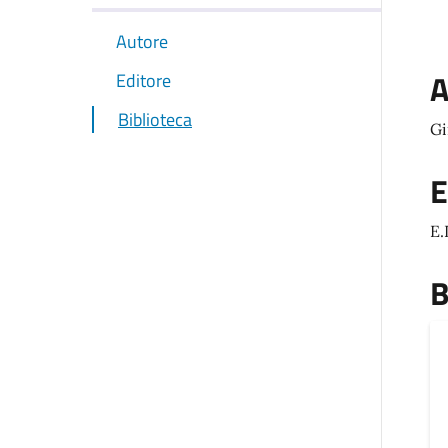
Autore
A
Editore
Biblioteca
Gi
E
E.
B