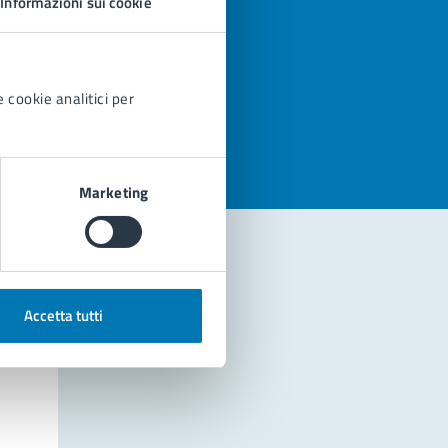
Informazioni sui cookie
azioni
 cookie analitici per
Marketing
Accetta tutti