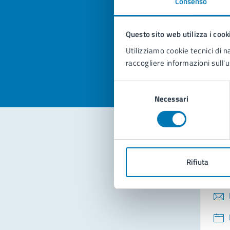
Consenso
Quan
pagi
Questo sito web utilizza i cook
Valuta la
Selezi
Utilizziamo cookie tecnici di n
Valuta 
Val
raccogliere informazioni sull'u
Selezione
Necessari
del
consenso
Con
Rifiuta