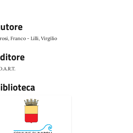
utore
rosi, Franco - Lilli, Virgilio
ditore
D.A.R.T.
iblioteca