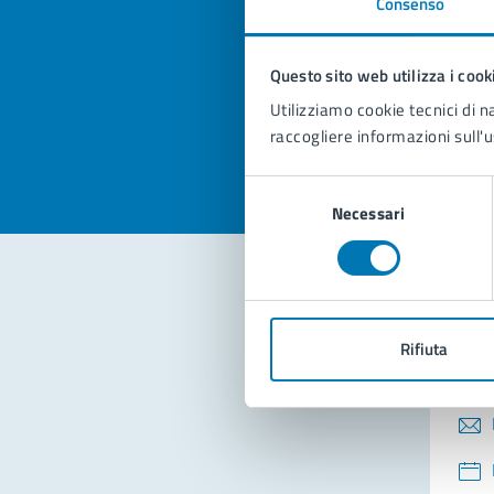
Consenso
Quan
pagi
Questo sito web utilizza i cook
Valuta la
Selezi
Utilizziamo cookie tecnici di n
Valuta 
Val
raccogliere informazioni sull'u
Selezione
Necessari
del
consenso
Con
Rifiuta