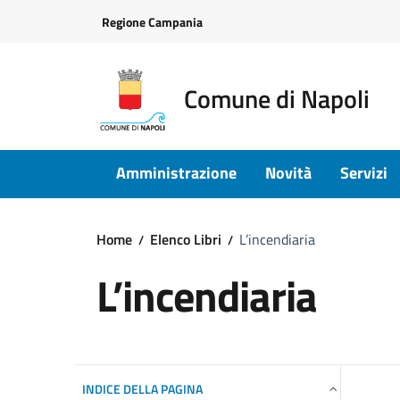
Vai ai contenuti
Vai al footer
Regione Campania
Comune di Napoli
Amministrazione
Novità
Servizi
Home
Elenco Libri
L’incendiaria
L’incendiaria
INDICE DELLA PAGINA