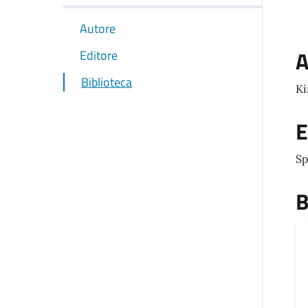
Autore
A
Editore
Biblioteca
Ki
E
Sp
B