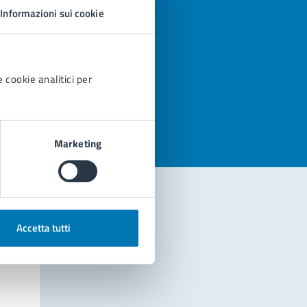
Informazioni sui cookie
 cookie analitici per
azioni
Marketing
Accetta tutti