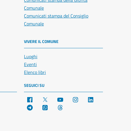
Comunicati stampa della Giunta
Comunale
Comunicati stampa del Consiglio
Comunale
VIVERE IL COMUNE
Luoghi
Eventi
Elenco libri
SEGUICI SU
Facebook
X
YouTube
Instagram
LinkedIn
Telegram
WhatsApp
Threads