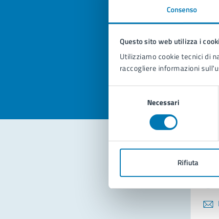
Consenso
Quan
pagi
Questo sito web utilizza i cook
Utilizziamo cookie tecnici di n
Valuta la
Selezi
raccogliere informazioni sull'u
Valuta 
Val
Selezione
Necessari
del
consenso
Con
Rifiuta