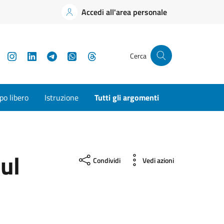
Accedi all'area personale
YouTube
Instagram
LinkedIn
Telegram
WhatsApp
Threads
Cerca
o libero
Istruzione
Tutti gli argomenti
ul
Condividi
Vedi azioni