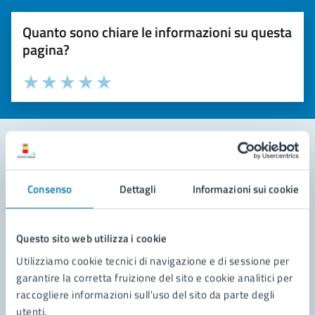
Quanto sono chiare le informazioni su questa
pagina?
Valuta la chiarezza delle informazioni (da 1 a 5 stelle)
Seleziona il numero di stelle per valutare la chiarezza delle i
Valuta 1 stelle su 5
Valuta 2 stelle su 5
Valuta 3 stelle su 5
Valuta 4 stelle su 5
Valuta 5 stelle su 5
Contatta il comune
Consenso
Dettagli
Informazioni sui cookie
Leggi le domande frequenti
Richiedi assistenza
Questo sito web utilizza i cookie
Utilizziamo cookie tecnici di navigazione e di sessione per
Prenota appuntamento
garantire la corretta fruizione del sito e cookie analitici per
raccogliere informazioni sull'uso del sito da parte degli
Problemi in città
utenti.