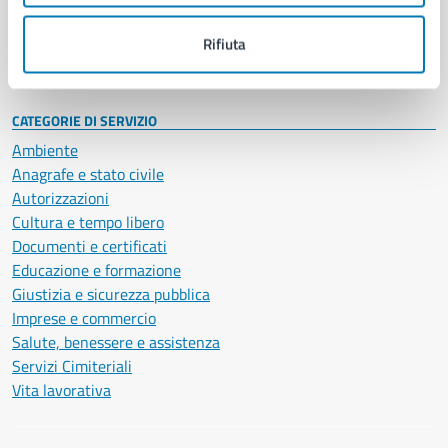
Personale amministrativo
Documenti e dati
Rifiuta
Intranet, posta aziendale e protocollo
CATEGORIE DI SERVIZIO
Ambiente
Anagrafe e stato civile
Autorizzazioni
Cultura e tempo libero
Documenti e certificati
Educazione e formazione
Giustizia e sicurezza pubblica
Imprese e commercio
Salute, benessere e assistenza
Servizi Cimiteriali
Vita lavorativa