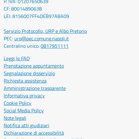
P. IVA: 01207650639
CF: 80014890638
LEI: 8156007FF4DEB97ABA09
Servizio Protocollo, URP e Albo Pretorio
PEC:
urp@pec.comune.napoli.it
Centralino unico:
0817951111
Leggi le FAQ
Prenotazione appuntamento
Segnalazione disservizio
Richiesta assistenza
Amministrazione trasparente
Informativa privacy
Cookie Policy
Social Media Policy
Note legali
Notifica atti giudiziari
Dichiarazione di accessibilità