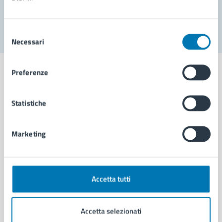
Segnala disservizio
Selezione
Necessari
del
consenso
Preferenze
Statistiche
Comune di Napoli
Marketing
AMMINISTRAZIONE
Aree amministrative
Organi di governo
Municipalità
Accetta tutti
Uffici
Enti e fondazioni
Accetta selezionati
Politici