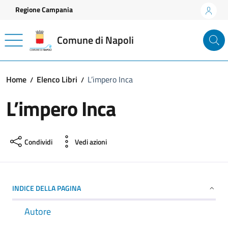
Vai ai contenuti
Vai al footer
Regione Campania
Comune di Napoli
Home
Elenco Libri
L’impero Inca
L’impero Inca
Condividi
Vedi azioni
INDICE DELLA PAGINA
Autore