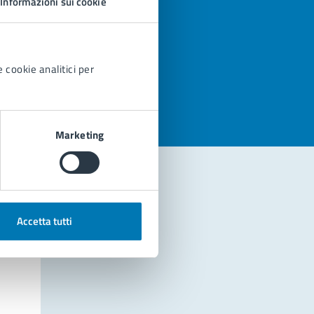
Informazioni sui cookie
azioni
 cookie analitici per
Marketing
Accetta tutti