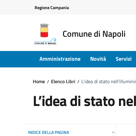
Vai ai contenuti
Vai al footer
Regione Campania
Comune di Napoli
Amministrazione
Novità
Servizi
Home
Elenco Libri
L’idea di stato nell’illumi
L’idea di stato n
INDICE DELLA PAGINA