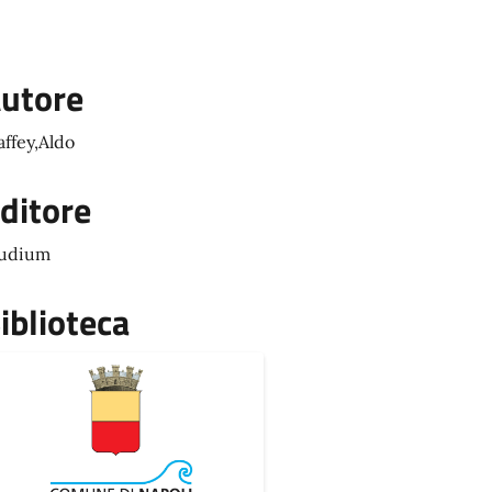
utore
ffey,Aldo
ditore
tudium
iblioteca