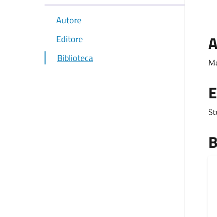
Autore
A
Editore
Biblioteca
Ma
E
S
B