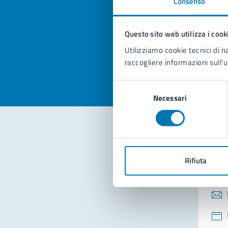
Consenso
Quan
pagi
Questo sito web utilizza i cook
Valuta la
Selezi
Utilizziamo cookie tecnici di n
Valuta 
Val
raccogliere informazioni sull'u
Selezione
Necessari
del
consenso
Con
Rifiuta