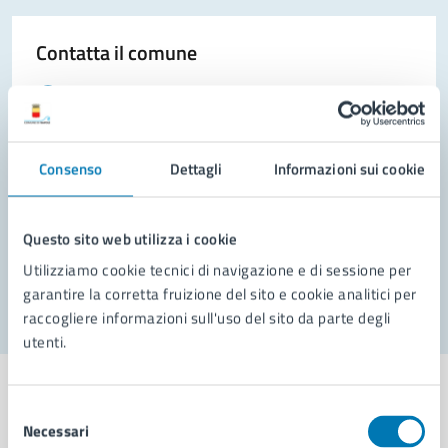
Contatta il comune
Leggi le domande frequenti
Richiedi assistenza
Consenso
Dettagli
Informazioni sui cookie
Prenota appuntamento
Problemi in città
Questo sito web utilizza i cookie
Segnala disservizio
Utilizziamo cookie tecnici di navigazione e di sessione per
garantire la corretta fruizione del sito e cookie analitici per
raccogliere informazioni sull'uso del sito da parte degli
utenti.
Selezione
Necessari
del