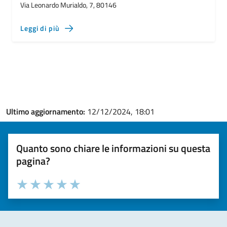
Via Leonardo Murialdo, 7, 80146
Leggi di più
Ultimo aggiornamento:
12/12/2024, 18:01
Quanto sono chiare le informazioni su questa
pagina?
Valuta la chiarezza delle informazioni (da 1 a 5 stelle)
Seleziona il numero di stelle per valutare la chiarezza delle i
Valuta 1 stelle su 5
Valuta 2 stelle su 5
Valuta 3 stelle su 5
Valuta 4 stelle su 5
Valuta 5 stelle su 5