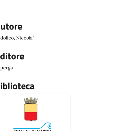
utore
dolico, Niccolã²
ditore
perga
iblioteca