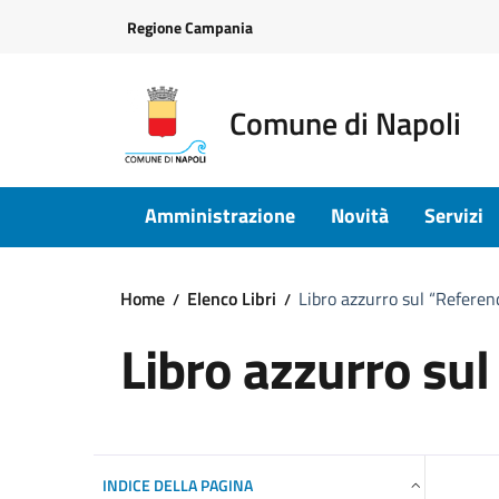
Vai ai contenuti
Vai al footer
Regione Campania
Comune di Napoli
Amministrazione
Novità
Servizi
Home
Elenco Libri
Libro azzurro sul “Refere
Libro azzurro su
INDICE DELLA PAGINA