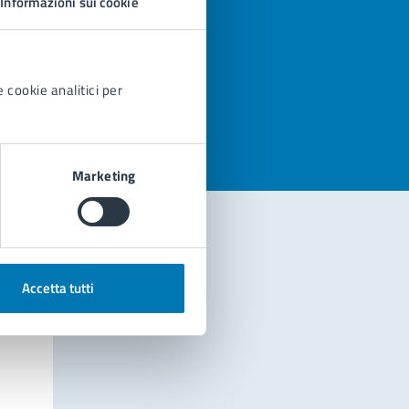
Informazioni sui cookie
azioni
 cookie analitici per
Marketing
Accetta tutti