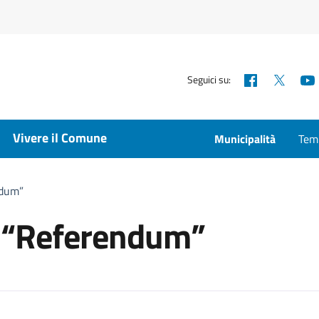
Facebook
X
Seguici su:
Vivere il Comune
Municipalità
Temp
ndum”
l “Referendum”