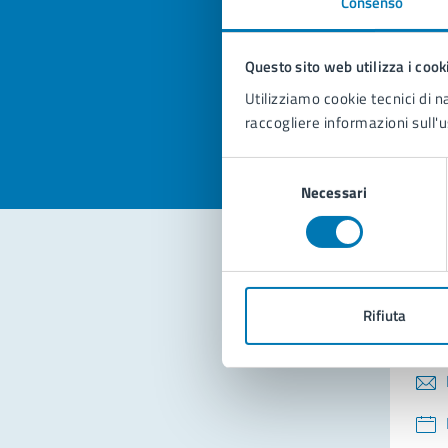
Consenso
Quan
pagi
Questo sito web utilizza i cook
Valuta la
Selezi
Utilizziamo cookie tecnici di n
Valuta 
Val
raccogliere informazioni sull'u
Selezione
Necessari
del
consenso
Con
Rifiuta