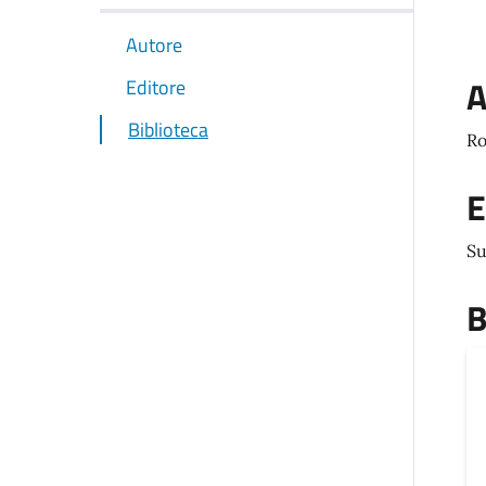
Autore
A
Editore
Biblioteca
Ro
E
Su
B