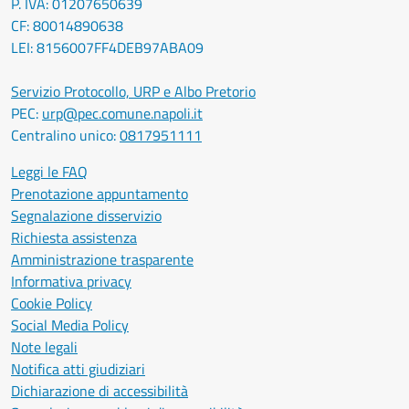
P. IVA: 01207650639
CF: 80014890638
LEI: 8156007FF4DEB97ABA09
Servizio Protocollo, URP e Albo Pretorio
PEC:
urp@pec.comune.napoli.it
Centralino unico:
0817951111
Leggi le FAQ
Prenotazione appuntamento
Segnalazione disservizio
Richiesta assistenza
Amministrazione trasparente
Informativa privacy
Cookie Policy
Social Media Policy
Note legali
Notifica atti giudiziari
Dichiarazione di accessibilità