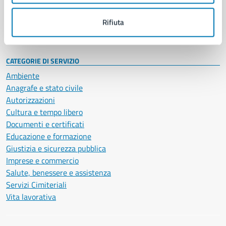
Personale amministrativo
Documenti e dati
Rifiuta
Intranet, posta aziendale e protocollo
CATEGORIE DI SERVIZIO
Ambiente
Anagrafe e stato civile
Autorizzazioni
Cultura e tempo libero
Documenti e certificati
Educazione e formazione
Giustizia e sicurezza pubblica
Imprese e commercio
Salute, benessere e assistenza
Servizi Cimiteriali
Vita lavorativa