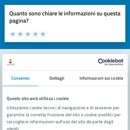
Quanto sono chiare le informazioni su questa
pagina?
Valuta la chiarezza delle informazioni (da 1 a 5 stelle)
Seleziona il numero di stelle per valutare la chiarezza delle i
Valuta 1 stelle su 5
Valuta 2 stelle su 5
Valuta 3 stelle su 5
Valuta 4 stelle su 5
Valuta 5 stelle su 5
Contatta il comune
Consenso
Dettagli
Informazioni sui cookie
Leggi le domande frequenti
Richiedi assistenza
Questo sito web utilizza i cookie
Utilizziamo cookie tecnici di navigazione e di sessione per
Prenota appuntamento
garantire la corretta fruizione del sito e cookie analitici per
raccogliere informazioni sull'uso del sito da parte degli
Problemi in città
utenti.