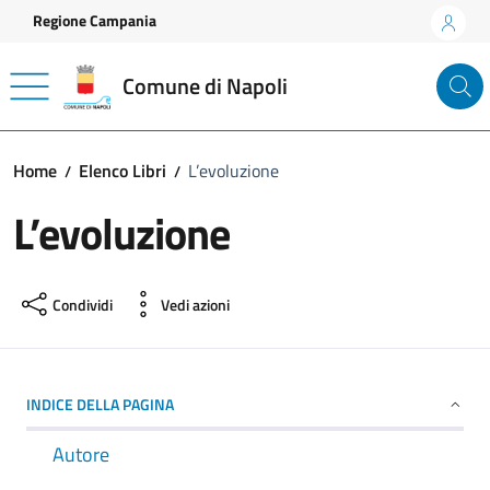
Vai ai contenuti
Vai al footer
Regione Campania
Comune di Napoli
Home
Elenco Libri
L’evoluzione
L’evoluzione
Condividi
Vedi azioni
INDICE DELLA PAGINA
Autore