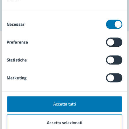
Segnala disservizio
Selezione
Necessari
del
consenso
Preferenze
Statistiche
Comune di Napoli
Marketing
AMMINISTRAZIONE
Aree amministrative
Organi di governo
Municipalità
Accetta tutti
Uffici
Enti e fondazioni
Accetta selezionati
Politici