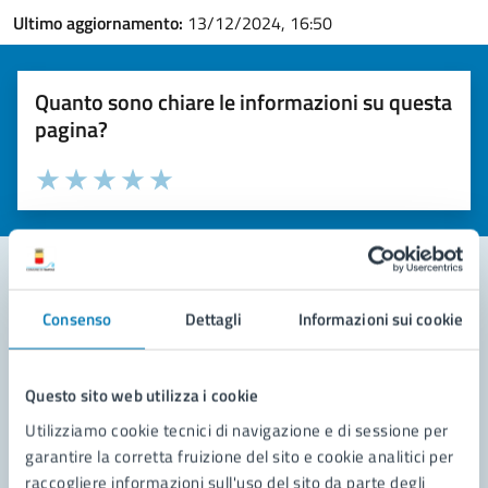
Ultimo aggiornamento:
13/12/2024, 16:50
Quanto sono chiare le informazioni su questa
pagina?
Valuta la chiarezza delle informazioni (da 1 a 5 stelle)
Seleziona il numero di stelle per valutare la chiarezza delle i
Valuta 1 stelle su 5
Valuta 2 stelle su 5
Valuta 3 stelle su 5
Valuta 4 stelle su 5
Valuta 5 stelle su 5
Consenso
Dettagli
Informazioni sui cookie
Contatta il comune
Leggi le domande frequenti
Questo sito web utilizza i cookie
Richiedi assistenza
Utilizziamo cookie tecnici di navigazione e di sessione per
garantire la corretta fruizione del sito e cookie analitici per
Prenota appuntamento
raccogliere informazioni sull'uso del sito da parte degli