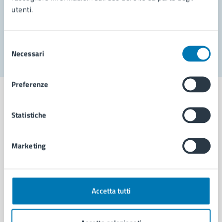
utenti.
Problemi in città
Segnala disservizio
Selezione
Necessari
del
consenso
Preferenze
Statistiche
Comune di Napoli
Marketing
AMMINISTRAZIONE
Aree amministrative
Organi di governo
Accetta tutti
Municipalità
Uffici