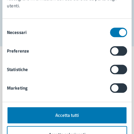
utenti.
Problemi in città
Segnala disservizio
Selezione
Necessari
del
consenso
Preferenze
Statistiche
Comune di Napoli
Marketing
AMMINISTRAZIONE
Aree amministrative
Organi di governo
Accetta tutti
Municipalità
Uffici