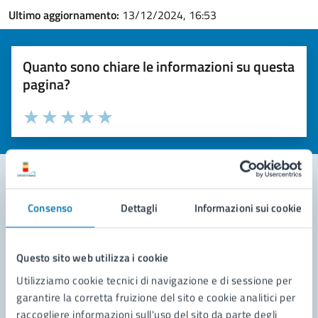
Ultimo aggiornamento:
13/12/2024, 16:53
Quanto sono chiare le informazioni su questa
pagina?
Valuta la chiarezza delle informazioni (da 1 a 5 stelle)
Seleziona il numero di stelle per valutare la chiarezza delle i
Valuta 1 stelle su 5
Valuta 2 stelle su 5
Valuta 3 stelle su 5
Valuta 4 stelle su 5
Valuta 5 stelle su 5
Consenso
Dettagli
Informazioni sui cookie
Contatta il comune
Leggi le domande frequenti
Questo sito web utilizza i cookie
Richiedi assistenza
Utilizziamo cookie tecnici di navigazione e di sessione per
garantire la corretta fruizione del sito e cookie analitici per
Prenota appuntamento
raccogliere informazioni sull'uso del sito da parte degli