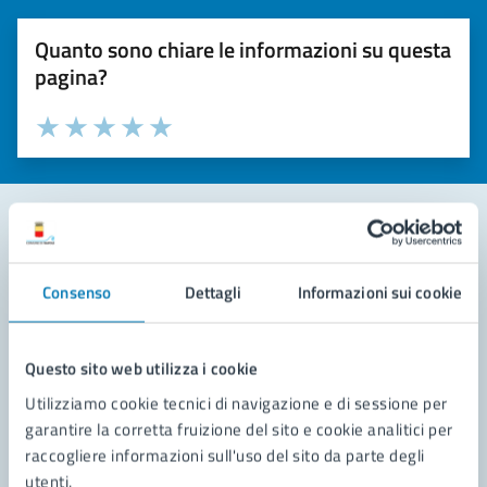
Quanto sono chiare le informazioni su questa
pagina?
Valuta la chiarezza delle informazioni (da 1 a 5 stelle)
Seleziona il numero di stelle per valutare la chiarezza delle i
Valuta 1 stelle su 5
Valuta 2 stelle su 5
Valuta 3 stelle su 5
Valuta 4 stelle su 5
Valuta 5 stelle su 5
Contatta il comune
Consenso
Dettagli
Informazioni sui cookie
Leggi le domande frequenti
Richiedi assistenza
Questo sito web utilizza i cookie
Utilizziamo cookie tecnici di navigazione e di sessione per
Prenota appuntamento
garantire la corretta fruizione del sito e cookie analitici per
raccogliere informazioni sull'uso del sito da parte degli
Problemi in città
utenti.