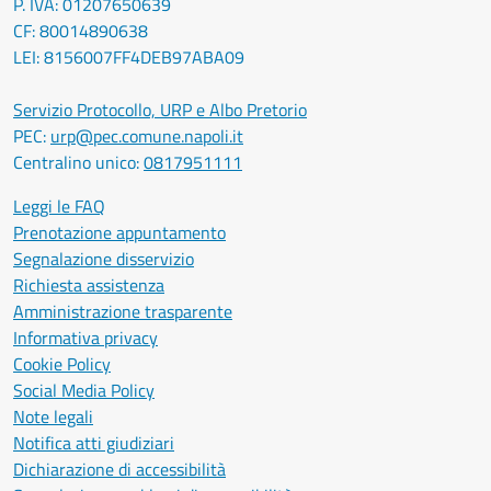
P. IVA: 01207650639
CF: 80014890638
LEI: 8156007FF4DEB97ABA09
Servizio Protocollo, URP e Albo Pretorio
PEC:
urp@pec.comune.napoli.it
Centralino unico:
0817951111
Leggi le FAQ
Prenotazione appuntamento
Segnalazione disservizio
Richiesta assistenza
Amministrazione trasparente
Informativa privacy
Cookie Policy
Social Media Policy
Note legali
Notifica atti giudiziari
Dichiarazione di accessibilità