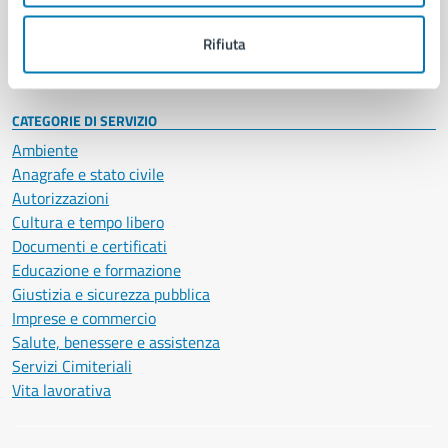
Personale amministrativo
Documenti e dati
Rifiuta
Intranet, posta aziendale e protocollo
CATEGORIE DI SERVIZIO
Ambiente
Anagrafe e stato civile
Autorizzazioni
Cultura e tempo libero
Documenti e certificati
Educazione e formazione
Giustizia e sicurezza pubblica
Imprese e commercio
Salute, benessere e assistenza
Servizi Cimiteriali
Vita lavorativa