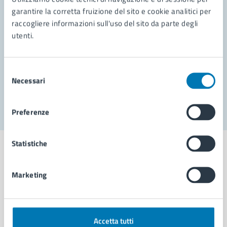
garantire la corretta fruizione del sito e cookie analitici per
Richiedi assistenza
raccogliere informazioni sull'uso del sito da parte degli
utenti.
Prenota appuntamento
Problemi in città
Selezione
Necessari
del
Segnala disservizio
consenso
Preferenze
Statistiche
Marketing
Comune di Napoli
AMMINISTRAZIONE
Accetta tutti