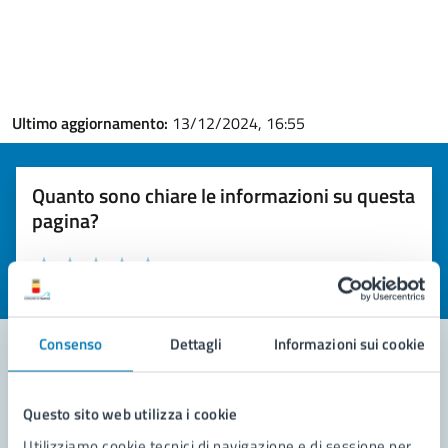
Ultimo aggiornamento:
13/12/2024, 16:55
Quanto sono chiare le informazioni su questa
pagina?
Valuta la chiarezza delle informazioni (da 1 a 5 stelle)
Seleziona il numero di stelle per valutare la chiarezza delle i
Valuta 1 stelle su 5
Valuta 2 stelle su 5
Valuta 3 stelle su 5
Valuta 4 stelle su 5
Valuta 5 stelle su 5
Consenso
Dettagli
Informazioni sui cookie
Contatta il comune
Questo sito web utilizza i cookie
Leggi le domande frequenti
Utilizziamo cookie tecnici di navigazione e di sessione per