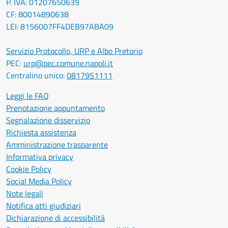
P. IVA: 01207650639
CF: 80014890638
LEI: 8156007FF4DEB97ABA09
Servizio Protocollo, URP e Albo Pretorio
PEC:
urp@pec.comune.napoli.it
Centralino unico:
0817951111
Leggi le FAQ
Prenotazione appuntamento
Segnalazione disservizio
Richiesta assistenza
Amministrazione trasparente
Informativa privacy
Cookie Policy
Social Media Policy
Note legali
Notifica atti giudiziari
Dichiarazione di accessibilità