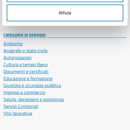
Personale amministrativo
Documenti e dati
Rifiuta
Intranet, posta aziendale e protocollo
CATEGORIE DI SERVIZIO
Ambiente
Anagrafe e stato civile
Autorizzazioni
Cultura e tempo libero
Documenti e certificati
Educazione e formazione
Giustizia e sicurezza pubblica
Imprese e commercio
Salute, benessere e assistenza
Servizi Cimiteriali
Vita lavorativa