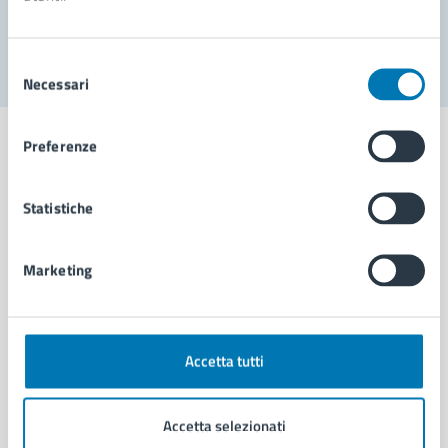
Segnala disservizio
Selezione
Necessari
del
consenso
Preferenze
Statistiche
Comune di Napoli
Marketing
AMMINISTRAZIONE
Aree amministrative
Organi di governo
Municipalità
Accetta tutti
Uffici
Enti e fondazioni
Accetta selezionati
Politici