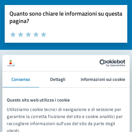
Quanto sono chiare le informazioni su questa
pagina?
Valuta la chiarezza delle informazioni (da 1 a 5 stelle)
Seleziona il numero di stelle per valutare la chiarezza delle i
Valuta 1 stelle su 5
Valuta 2 stelle su 5
Valuta 3 stelle su 5
Valuta 4 stelle su 5
Valuta 5 stelle su 5
Contatta il comune
Consenso
Dettagli
Informazioni sui cookie
Leggi le domande frequenti
Richiedi assistenza
Questo sito web utilizza i cookie
Utilizziamo cookie tecnici di navigazione e di sessione per
Prenota appuntamento
garantire la corretta fruizione del sito e cookie analitici per
raccogliere informazioni sull'uso del sito da parte degli
Problemi in città
utenti.