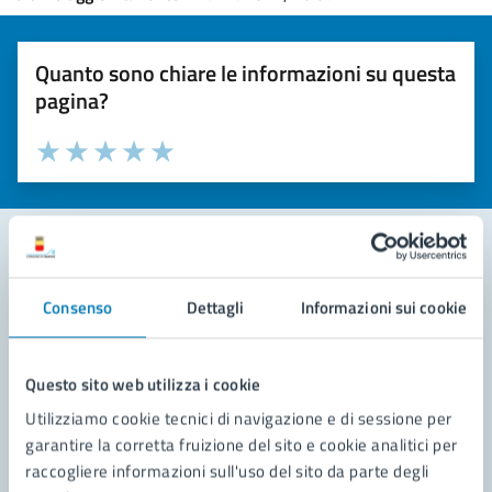
Quanto sono chiare le informazioni su questa
pagina?
Valuta la chiarezza delle informazioni (da 1 a 5 stelle)
Seleziona il numero di stelle per valutare la chiarezza delle i
Valuta 1 stelle su 5
Valuta 2 stelle su 5
Valuta 3 stelle su 5
Valuta 4 stelle su 5
Valuta 5 stelle su 5
Contatta il comune
Consenso
Dettagli
Informazioni sui cookie
Leggi le domande frequenti
Questo sito web utilizza i cookie
Richiedi assistenza
Utilizziamo cookie tecnici di navigazione e di sessione per
Prenota appuntamento
garantire la corretta fruizione del sito e cookie analitici per
raccogliere informazioni sull'uso del sito da parte degli