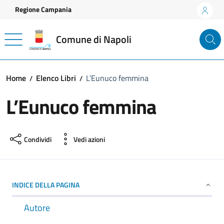
Vai ai contenuti
Vai al footer
Regione Campania
Comune di Napoli
Home
Elenco Libri
L’Eunuco femmina
L’Eunuco femmina
Condividi
Vedi azioni
INDICE DELLA PAGINA
Autore