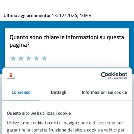
Ultimo aggiornamento:
13/12/2024, 10:58
Quanto sono chiare le informazioni su questa
pagina?
Valuta la chiarezza delle informazioni (da 1 a 5 stelle)
Seleziona il numero di stelle per valutare la chiarezza delle i
Valuta 1 stelle su 5
Valuta 2 stelle su 5
Valuta 3 stelle su 5
Valuta 4 stelle su 5
Valuta 5 stelle su 5
Consenso
Dettagli
Informazioni sui cookie
Contatta il comune
Leggi le domande frequenti
Questo sito web utilizza i cookie
Utilizziamo cookie tecnici di navigazione e di sessione per
Richiedi assistenza
garantire la corretta fruizione del sito e cookie analitici per