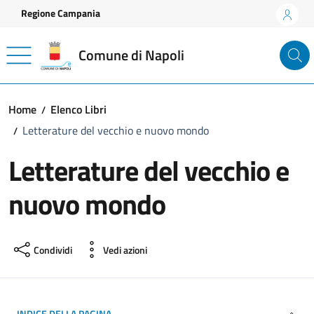
Vai ai contenuti
Vai al footer
Regione Campania
Comune di Napoli
Home
Elenco Libri
Letterature del vecchio e nuovo mondo
Letterature del vecchio e
nuovo mondo
Condividi
Vedi azioni
INDICE DELLA PAGINA