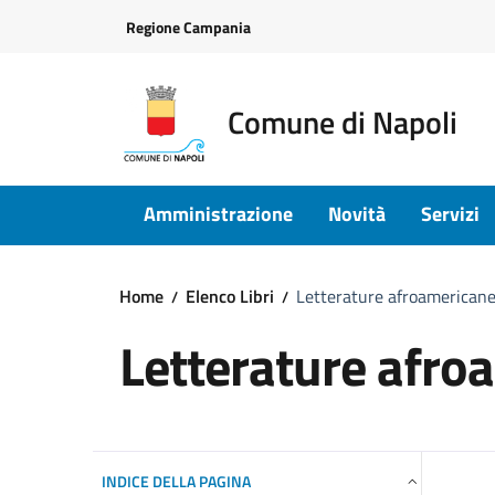
Vai ai contenuti
Vai al footer
Regione Campania
Comune di Napoli
Amministrazione
Novità
Servizi
Home
Elenco Libri
Letterature afroamerican
Letterature afro
INDICE DELLA PAGINA