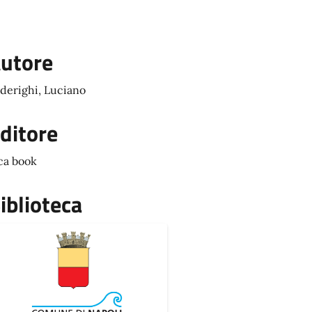
utore
derighi, Luciano
ditore
ca book
iblioteca