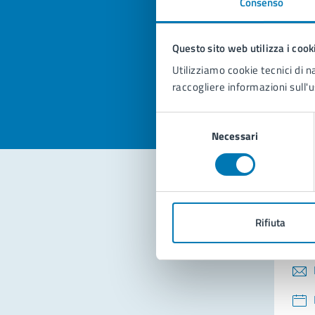
Consenso
Quan
pagi
Questo sito web utilizza i cook
Valuta la
Selezi
Utilizziamo cookie tecnici di n
Valuta 
Val
raccogliere informazioni sull'u
Selezione
Necessari
del
consenso
Con
Rifiuta