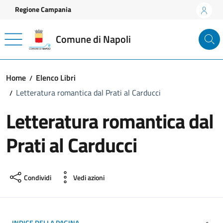
Vai ai contenuti
Vai al footer
Regione Campania
Comune di Napoli
Home
Elenco Libri
Letteratura romantica dal Prati al Carducci
Letteratura romantica dal
Prati al Carducci
Condividi
Vedi azioni
INDICE DELLA PAGINA