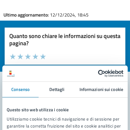
Ultimo aggiornamento:
12/12/2024, 18:45
Quanto sono chiare le informazioni su questa
pagina?
Valuta la chiarezza delle informazioni (da 1 a 5 stelle)
Seleziona il numero di stelle per valutare la chiarezza delle i
Valuta 1 stelle su 5
Valuta 2 stelle su 5
Valuta 3 stelle su 5
Valuta 4 stelle su 5
Valuta 5 stelle su 5
Consenso
Dettagli
Informazioni sui cookie
Contatta il comune
Leggi le domande frequenti
Questo sito web utilizza i cookie
Utilizziamo cookie tecnici di navigazione e di sessione per
Richiedi assistenza
garantire la corretta fruizione del sito e cookie analitici per