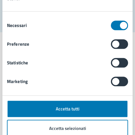
Segnala disservizio
Selezione
Necessari
del
consenso
Preferenze
Statistiche
Comune di Napoli
Marketing
AMMINISTRAZIONE
Aree amministrative
Organi di governo
Municipalità
Accetta tutti
Uffici
Enti e fondazioni
Accetta selezionati
Politici