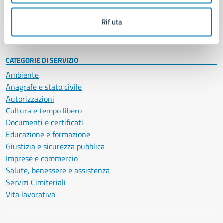
Personale amministrativo
Documenti e dati
Rifiuta
Intranet, posta aziendale e protocollo
CATEGORIE DI SERVIZIO
Ambiente
Anagrafe e stato civile
Autorizzazioni
Cultura e tempo libero
Documenti e certificati
Educazione e formazione
Giustizia e sicurezza pubblica
Imprese e commercio
Salute, benessere e assistenza
Servizi Cimiteriali
Vita lavorativa