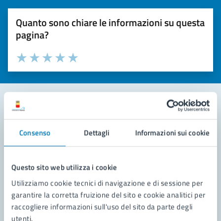
Quanto sono chiare le informazioni su questa
pagina?
Valuta la chiarezza delle informazioni (da 1 a 5 stelle)
Seleziona il numero di stelle per valutare la chiarezza delle i
Valuta 1 stelle su 5
Valuta 2 stelle su 5
Valuta 3 stelle su 5
Valuta 4 stelle su 5
Valuta 5 stelle su 5
Contatta il comune
Consenso
Dettagli
Informazioni sui cookie
Leggi le domande frequenti
Richiedi assistenza
Questo sito web utilizza i cookie
Utilizziamo cookie tecnici di navigazione e di sessione per
Prenota appuntamento
garantire la corretta fruizione del sito e cookie analitici per
raccogliere informazioni sull'uso del sito da parte degli
Problemi in città
utenti.