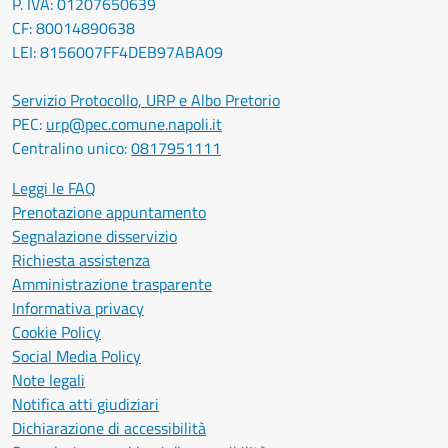
P. IVA: 01207650639
CF: 80014890638
LEI: 8156007FF4DEB97ABA09
Servizio Protocollo, URP e Albo Pretorio
PEC:
urp@pec.comune.napoli.it
Centralino unico:
0817951111
Leggi le FAQ
Prenotazione appuntamento
Segnalazione disservizio
Richiesta assistenza
Amministrazione trasparente
Informativa privacy
Cookie Policy
Social Media Policy
Note legali
Notifica atti giudiziari
Dichiarazione di accessibilità