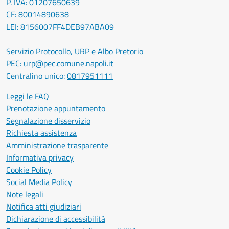
P. IVA: 01207650639
CF: 80014890638
LEI: 8156007FF4DEB97ABA09
Servizio Protocollo, URP e Albo Pretorio
PEC:
urp@pec.comune.napoli.it
Centralino unico:
0817951111
Leggi le FAQ
Prenotazione appuntamento
Segnalazione disservizio
Richiesta assistenza
Amministrazione trasparente
Informativa privacy
Cookie Policy
Social Media Policy
Note legali
Notifica atti giudiziari
Dichiarazione di accessibilità