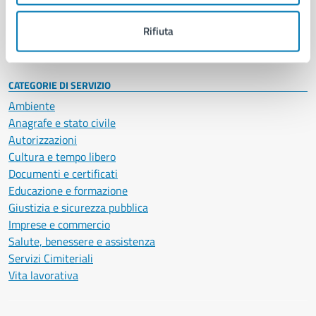
Personale amministrativo
Documenti e dati
Rifiuta
Intranet, posta aziendale e protocollo
CATEGORIE DI SERVIZIO
Ambiente
Anagrafe e stato civile
Autorizzazioni
Cultura e tempo libero
Documenti e certificati
Educazione e formazione
Giustizia e sicurezza pubblica
Imprese e commercio
Salute, benessere e assistenza
Servizi Cimiteriali
Vita lavorativa