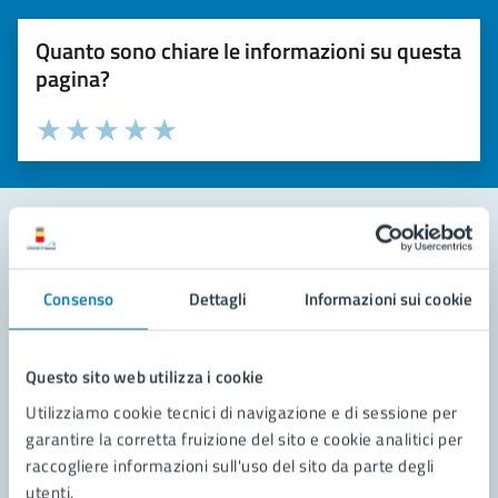
Quanto sono chiare le informazioni su questa
pagina?
Valuta la chiarezza delle informazioni (da 1 a 5 stelle)
Seleziona il numero di stelle per valutare la chiarezza delle i
Valuta 1 stelle su 5
Valuta 2 stelle su 5
Valuta 3 stelle su 5
Valuta 4 stelle su 5
Valuta 5 stelle su 5
Contatta il comune
Consenso
Dettagli
Informazioni sui cookie
Leggi le domande frequenti
Richiedi assistenza
Questo sito web utilizza i cookie
Utilizziamo cookie tecnici di navigazione e di sessione per
Prenota appuntamento
garantire la corretta fruizione del sito e cookie analitici per
raccogliere informazioni sull'uso del sito da parte degli
Problemi in città
utenti.