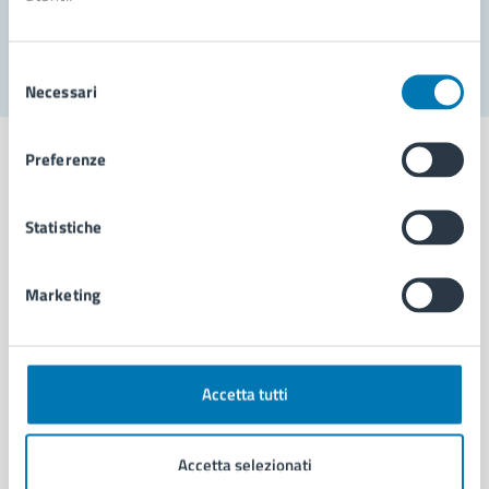
Segnala disservizio
Selezione
Necessari
del
consenso
Preferenze
Statistiche
Comune di Napoli
Marketing
AMMINISTRAZIONE
Aree amministrative
Organi di governo
Municipalità
Accetta tutti
Uffici
Enti e fondazioni
Accetta selezionati
Politici