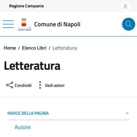
Vai ai contenuti
Vai al footer
Regione Campania
Comune di Napoli
Home
Elenco Libri
Letteratura
Letteratura
Condividi
Vedi azioni
INDICE DELLA PAGINA
Autore