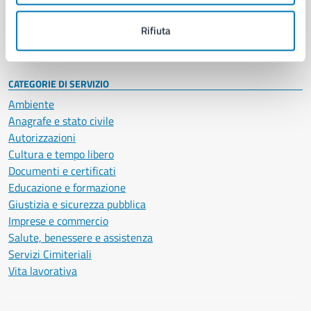
Personale amministrativo
Documenti e dati
Rifiuta
Intranet, posta aziendale e protocollo
CATEGORIE DI SERVIZIO
Ambiente
Anagrafe e stato civile
Autorizzazioni
Cultura e tempo libero
Documenti e certificati
Educazione e formazione
Giustizia e sicurezza pubblica
Imprese e commercio
Salute, benessere e assistenza
Servizi Cimiteriali
Vita lavorativa