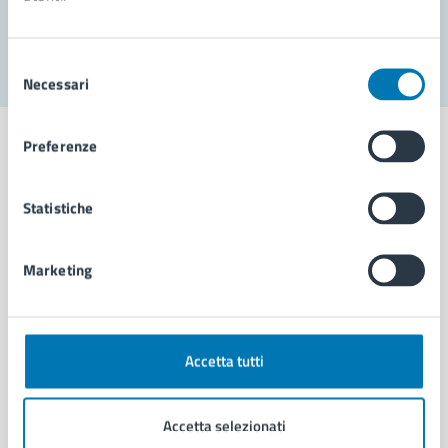
Segnala disservizio
Selezione
Necessari
del
consenso
Preferenze
Statistiche
Comune di Napoli
Marketing
AMMINISTRAZIONE
Aree amministrative
Organi di governo
Municipalità
Accetta tutti
Uffici
Enti e fondazioni
Accetta selezionati
Politici