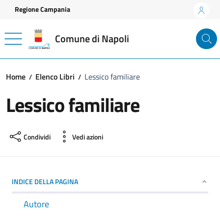
Vai ai contenuti
Vai al footer
Regione Campania
Comune di Napoli
Home
Elenco Libri
Lessico familiare
Lessico familiare
Condividi
Vedi azioni
INDICE DELLA PAGINA
Autore