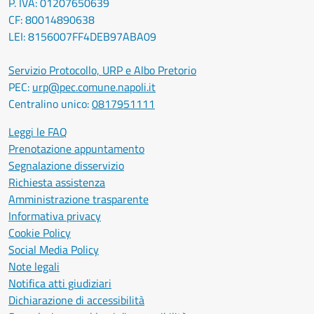
P. IVA: 01207650639
CF: 80014890638
LEI: 8156007FF4DEB97ABA09
Servizio Protocollo, URP e Albo Pretorio
PEC:
urp@pec.comune.napoli.it
Centralino unico:
0817951111
Leggi le FAQ
Prenotazione appuntamento
Segnalazione disservizio
Richiesta assistenza
Amministrazione trasparente
Informativa privacy
Cookie Policy
Social Media Policy
Note legali
Notifica atti giudiziari
Dichiarazione di accessibilità