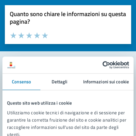
Quanto sono chiare le informazioni su questa
pagina?
Valuta la chiarezza delle informazioni (da 1 a 5 stelle)
Seleziona il numero di stelle per valutare la chiarezza delle i
Valuta 1 stelle su 5
Valuta 2 stelle su 5
Valuta 3 stelle su 5
Valuta 4 stelle su 5
Valuta 5 stelle su 5
Contatta il comune
Consenso
Dettagli
Informazioni sui cookie
Leggi le domande frequenti
Richiedi assistenza
Questo sito web utilizza i cookie
Utilizziamo cookie tecnici di navigazione e di sessione per
Prenota appuntamento
garantire la corretta fruizione del sito e cookie analitici per
raccogliere informazioni sull'uso del sito da parte degli
Problemi in città
utenti.