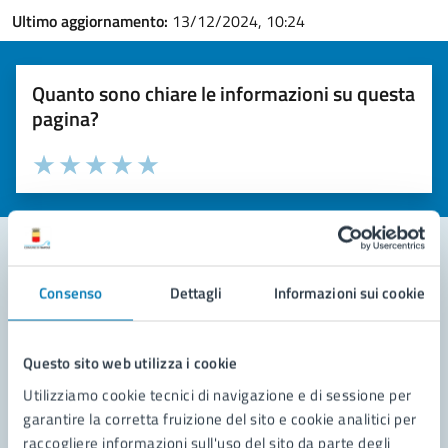
Ultimo aggiornamento:
13/12/2024, 10:24
Quanto sono chiare le informazioni su questa
pagina?
Valuta la chiarezza delle informazioni (da 1 a 5 stelle)
Seleziona il numero di stelle per valutare la chiarezza delle i
Valuta 1 stelle su 5
Valuta 2 stelle su 5
Valuta 3 stelle su 5
Valuta 4 stelle su 5
Valuta 5 stelle su 5
Consenso
Dettagli
Informazioni sui cookie
Contatta il comune
Leggi le domande frequenti
Questo sito web utilizza i cookie
Richiedi assistenza
Utilizziamo cookie tecnici di navigazione e di sessione per
garantire la corretta fruizione del sito e cookie analitici per
Prenota appuntamento
raccogliere informazioni sull'uso del sito da parte degli