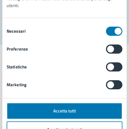
utenti.
Problemi in città
Segnala disservizio
Selezione
Necessari
del
consenso
Preferenze
Statistiche
Comune di Napoli
Marketing
AMMINISTRAZIONE
Aree amministrative
Organi di governo
Accetta tutti
Municipalità
Uffici