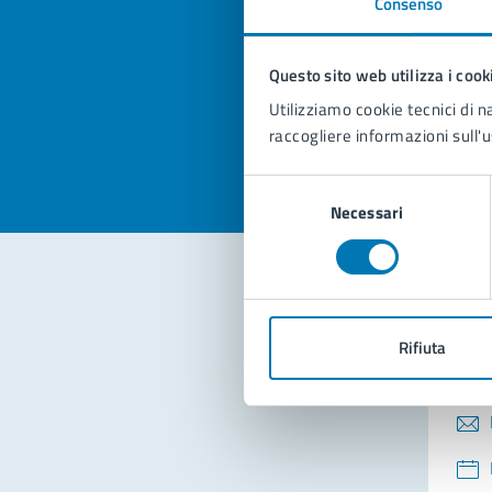
Consenso
Quan
pagi
Questo sito web utilizza i cook
Valuta la
Selezi
Utilizziamo cookie tecnici di n
Valuta 
Val
raccogliere informazioni sull'u
Selezione
Necessari
del
consenso
Con
Rifiuta