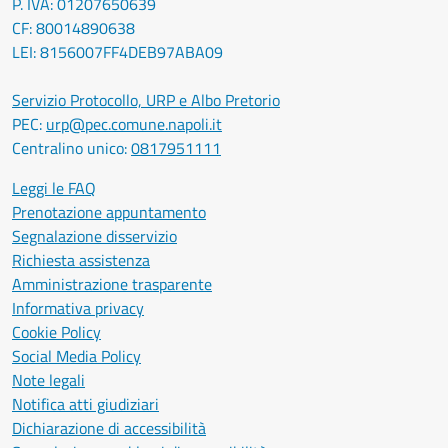
P. IVA: 01207650639
CF: 80014890638
LEI: 8156007FF4DEB97ABA09
Servizio Protocollo, URP e Albo Pretorio
PEC:
urp@pec.comune.napoli.it
Centralino unico:
0817951111
Leggi le FAQ
Prenotazione appuntamento
Segnalazione disservizio
Richiesta assistenza
Amministrazione trasparente
Informativa privacy
Cookie Policy
Social Media Policy
Note legali
Notifica atti giudiziari
Dichiarazione di accessibilità