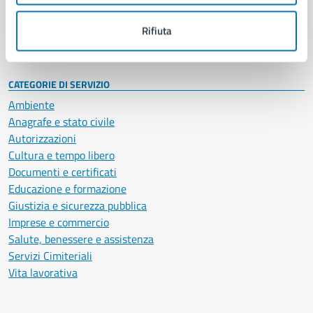
Personale amministrativo
Documenti e dati
Rifiuta
Intranet, posta aziendale e protocollo
CATEGORIE DI SERVIZIO
Ambiente
Anagrafe e stato civile
Autorizzazioni
Cultura e tempo libero
Documenti e certificati
Educazione e formazione
Giustizia e sicurezza pubblica
Imprese e commercio
Salute, benessere e assistenza
Servizi Cimiteriali
Vita lavorativa