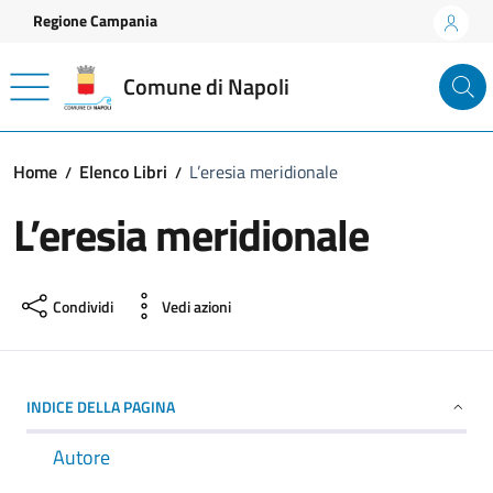
Vai ai contenuti
Vai al footer
Regione Campania
Comune di Napoli
Home
Elenco Libri
L’eresia meridionale
L’eresia meridionale
Condividi
Vedi azioni
INDICE DELLA PAGINA
Autore