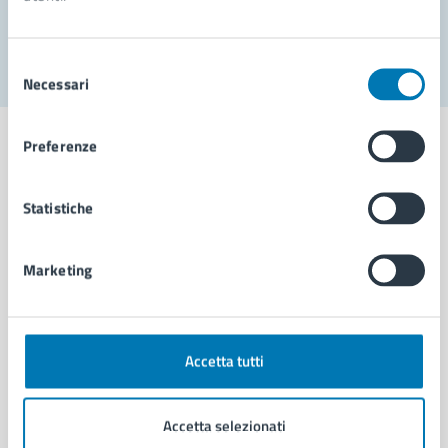
Segnala disservizio
Selezione
Necessari
del
consenso
Preferenze
Statistiche
Comune di Napoli
Marketing
AMMINISTRAZIONE
Aree amministrative
Organi di governo
Municipalità
Accetta tutti
Uffici
Enti e fondazioni
Accetta selezionati
Politici