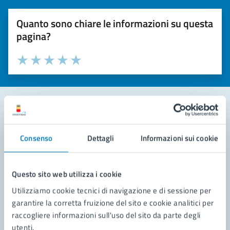
Quanto sono chiare le informazioni su questa
pagina?
Valuta la chiarezza delle informazioni (da 1 a 5 stelle)
Seleziona il numero di stelle per valutare la chiarezza delle i
Valuta 1 stelle su 5
Valuta 2 stelle su 5
Valuta 3 stelle su 5
Valuta 4 stelle su 5
Valuta 5 stelle su 5
Contatta il comune
Consenso
Dettagli
Informazioni sui cookie
Leggi le domande frequenti
Richiedi assistenza
Questo sito web utilizza i cookie
Utilizziamo cookie tecnici di navigazione e di sessione per
Prenota appuntamento
garantire la corretta fruizione del sito e cookie analitici per
raccogliere informazioni sull'uso del sito da parte degli
Problemi in città
utenti.