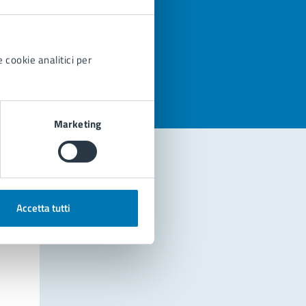
azioni
 cookie analitici per
Marketing
Accetta tutti