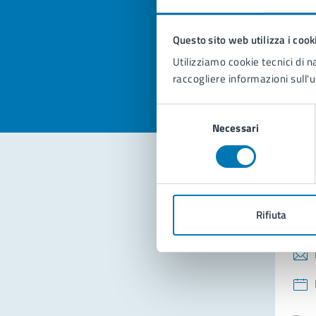
pagi
Questo sito web utilizza i cook
Valuta la
Selezi
Utilizziamo cookie tecnici di n
Valuta 
Val
raccogliere informazioni sull'u
Selezione
Necessari
del
consenso
Con
Rifiuta