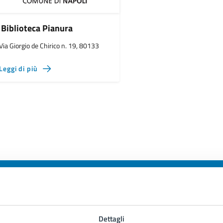
Biblioteca Pianura
Via Giorgio de Chirico n. 19, 80133
Leggi di più
to sono chiare le informazioni su questa
Dettagli