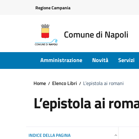
Vai ai contenuti
Vai al footer
Regione Campania
Comune di Napoli
Amministrazione
Novità
Servizi
Home
Elenco Libri
L’epistola ai romani
L’epistola ai rom
INDICE DELLA PAGINA