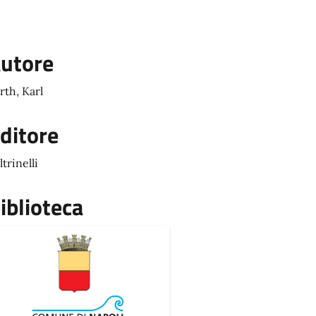
utore
rth, Karl
ditore
ltrinelli
iblioteca