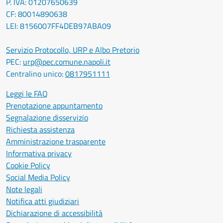
P. IVA: 01207650639
CF: 80014890638
LEI: 8156007FF4DEB97ABA09
Servizio Protocollo, URP e Albo Pretorio
PEC:
urp@pec.comune.napoli.it
Centralino unico:
0817951111
Leggi le FAQ
Prenotazione appuntamento
Segnalazione disservizio
Richiesta assistenza
Amministrazione trasparente
Informativa privacy
Cookie Policy
Social Media Policy
Note legali
Notifica atti giudiziari
Dichiarazione di accessibilità