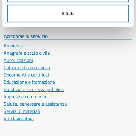
Personale amministrativo
Documenti e dati
Rifiuta
Intranet, posta aziendale e protocollo
CATEGORIE DI SERVIZIO
Ambiente
Anagrafe e stato civile
Autorizzazioni
Cultura e tempo libero
Documenti e certificati
Educazione e formazione
Giustizia e sicurezza pubblica
Imprese e commercio
Salute, benessere e assistenza
Servizi Cimiteriali
Vita lavorativa