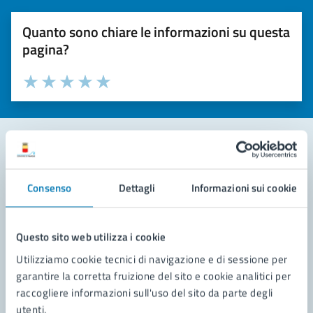
Quanto sono chiare le informazioni su questa
pagina?
Valuta la chiarezza delle informazioni (da 1 a 5 stelle)
Seleziona il numero di stelle per valutare la chiarezza delle i
Valuta 1 stelle su 5
Valuta 2 stelle su 5
Valuta 3 stelle su 5
Valuta 4 stelle su 5
Valuta 5 stelle su 5
Contatta il comune
Consenso
Dettagli
Informazioni sui cookie
Leggi le domande frequenti
Richiedi assistenza
Questo sito web utilizza i cookie
Utilizziamo cookie tecnici di navigazione e di sessione per
Prenota appuntamento
garantire la corretta fruizione del sito e cookie analitici per
raccogliere informazioni sull'uso del sito da parte degli
Problemi in città
utenti.