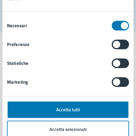
Segnala disservizio
Selezione
Necessari
del
consenso
Preferenze
Statistiche
Comune di Napoli
Marketing
AMMINISTRAZIONE
Aree amministrative
Organi di governo
Municipalità
Accetta tutti
Uffici
Enti e fondazioni
Accetta selezionati
Politici