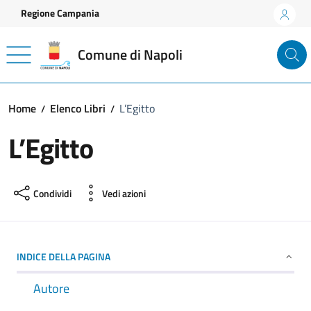
Vai ai contenuti
Vai al footer
Regione Campania
Comune di Napoli
Home
Elenco Libri
L’Egitto
L’Egitto
Condividi
Vedi azioni
INDICE DELLA PAGINA
Autore