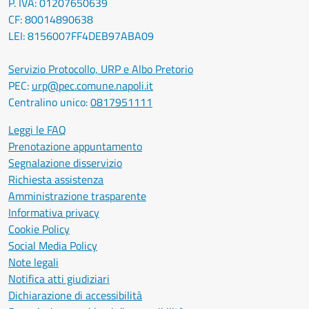
P. IVA: 01207650639
CF: 80014890638
LEI: 8156007FF4DEB97ABA09
Servizio Protocollo, URP e Albo Pretorio
PEC:
urp@pec.comune.napoli.it
Centralino unico:
0817951111
Leggi le FAQ
Prenotazione appuntamento
Segnalazione disservizio
Richiesta assistenza
Amministrazione trasparente
Informativa privacy
Cookie Policy
Social Media Policy
Note legali
Notifica atti giudiziari
Dichiarazione di accessibilità