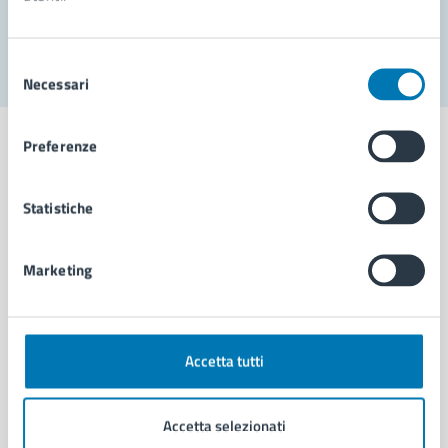
Segnala disservizio
Selezione
Necessari
del
consenso
Preferenze
Statistiche
Comune di Napoli
Marketing
AMMINISTRAZIONE
Aree amministrative
Organi di governo
Municipalità
Accetta tutti
Uffici
Enti e fondazioni
Accetta selezionati
Politici