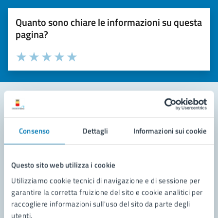
Quanto sono chiare le informazioni su questa
pagina?
Valuta la chiarezza delle informazioni (da 1 a 5 stelle)
Seleziona il numero di stelle per valutare la chiarezza delle i
Valuta 1 stelle su 5
Valuta 2 stelle su 5
Valuta 3 stelle su 5
Valuta 4 stelle su 5
Valuta 5 stelle su 5
Contatta il comune
Consenso
Dettagli
Informazioni sui cookie
Leggi le domande frequenti
Richiedi assistenza
Questo sito web utilizza i cookie
Utilizziamo cookie tecnici di navigazione e di sessione per
Prenota appuntamento
garantire la corretta fruizione del sito e cookie analitici per
raccogliere informazioni sull'uso del sito da parte degli
Problemi in città
utenti.