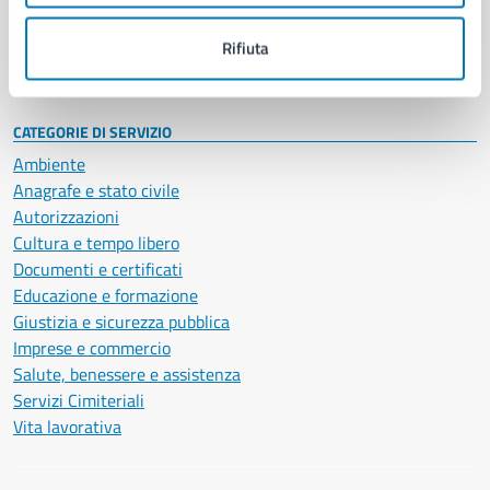
Personale amministrativo
Documenti e dati
Rifiuta
Intranet, posta aziendale e protocollo
CATEGORIE DI SERVIZIO
Ambiente
Anagrafe e stato civile
Autorizzazioni
Cultura e tempo libero
Documenti e certificati
Educazione e formazione
Giustizia e sicurezza pubblica
Imprese e commercio
Salute, benessere e assistenza
Servizi Cimiteriali
Vita lavorativa