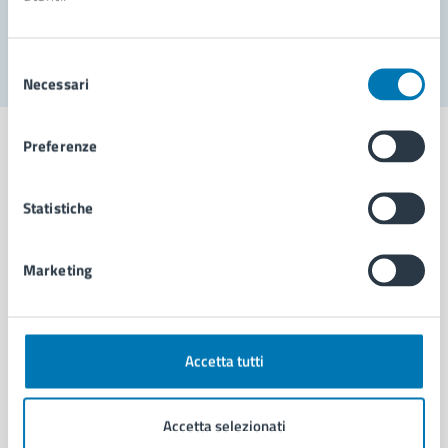
Segnala disservizio
Selezione
Necessari
del
consenso
Preferenze
Statistiche
Comune di Napoli
Marketing
AMMINISTRAZIONE
Aree amministrative
Organi di governo
Municipalità
Accetta tutti
Uffici
Enti e fondazioni
Accetta selezionati
Politici