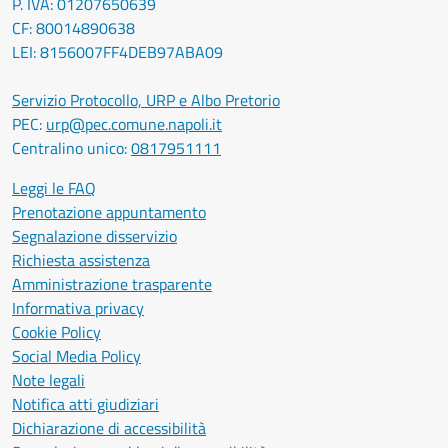
P. IVA: 01207650639
CF: 80014890638
LEI: 8156007FF4DEB97ABA09
Servizio Protocollo, URP e Albo Pretorio
PEC:
urp@pec.comune.napoli.it
Centralino unico:
0817951111
Leggi le FAQ
Prenotazione appuntamento
Segnalazione disservizio
Richiesta assistenza
Amministrazione trasparente
Informativa privacy
Cookie Policy
Social Media Policy
Note legali
Notifica atti giudiziari
Dichiarazione di accessibilità