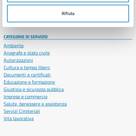
Personale amministrativo
Documenti e dati
Rifiuta
Intranet, posta aziendale e protocollo
CATEGORIE DI SERVIZIO
Ambiente
Anagrafe e stato civile
Autorizzazioni
Cultura e tempo libero
Documenti e certificati
Educazione e formazione
Giustizia e sicurezza pubblica
Imprese e commercio
Salute, benessere e assistenza
Servizi Cimiteriali
Vita lavorativa