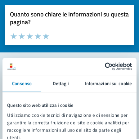
Quanto sono chiare le informazioni su questa
pagina?
Valuta la chiarezza delle informazioni (da 1 a 5 stelle)
Seleziona il numero di stelle per valutare la chiarezza delle i
Valuta 1 stelle su 5
Valuta 2 stelle su 5
Valuta 3 stelle su 5
Valuta 4 stelle su 5
Valuta 5 stelle su 5
Contatta il comune
Consenso
Dettagli
Informazioni sui cookie
Leggi le domande frequenti
Richiedi assistenza
Questo sito web utilizza i cookie
Utilizziamo cookie tecnici di navigazione e di sessione per
Prenota appuntamento
garantire la corretta fruizione del sito e cookie analitici per
raccogliere informazioni sull'uso del sito da parte degli
Problemi in città
utenti.