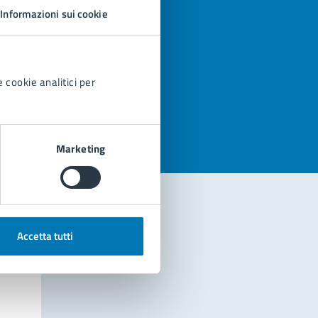
Informazioni sui cookie
 cookie analitici per
azioni
Marketing
Accetta tutti