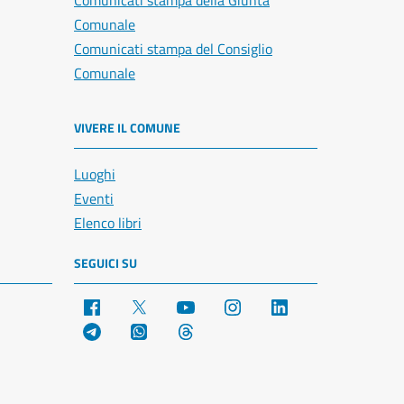
Comunicati stampa della Giunta
Comunale
Comunicati stampa del Consiglio
Comunale
VIVERE IL COMUNE
Luoghi
Eventi
Elenco libri
SEGUICI SU
Facebook
X
YouTube
Instagram
LinkedIn
Telegram
WhatsApp
Threads