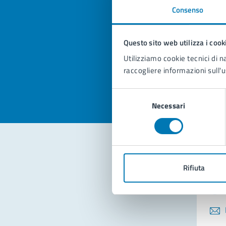
Consenso
Quan
pagi
Questo sito web utilizza i cook
Utilizziamo cookie tecnici di n
Valuta la
Selezi
raccogliere informazioni sull'u
Valuta 
Val
Selezione
Necessari
del
consenso
Con
Rifiuta