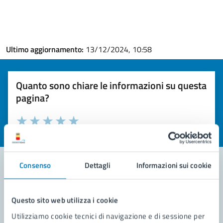
Ultimo aggiornamento:
13/12/2024, 10:58
Quanto sono chiare le informazioni su questa
pagina?
Valuta la chiarezza delle informazioni (da 1 a 5 stelle)
Seleziona il numero di stelle per valutare la chiarezza delle i
Valuta 1 stelle su 5
Valuta 2 stelle su 5
Valuta 3 stelle su 5
Valuta 4 stelle su 5
Valuta 5 stelle su 5
Consenso
Dettagli
Informazioni sui cookie
Contatta il comune
Questo sito web utilizza i cookie
Leggi le domande frequenti
Utilizziamo cookie tecnici di navigazione e di sessione per