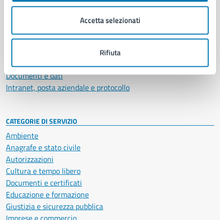
Organi di governo
Municipalità
Accetta selezionati
Uffici
Enti e fondazioni
Politici
Rifiuta
Personale amministrativo
Documenti e dati
Intranet, posta aziendale e protocollo
CATEGORIE DI SERVIZIO
Ambiente
Anagrafe e stato civile
Autorizzazioni
Cultura e tempo libero
Documenti e certificati
Educazione e formazione
Giustizia e sicurezza pubblica
Imprese e commercio