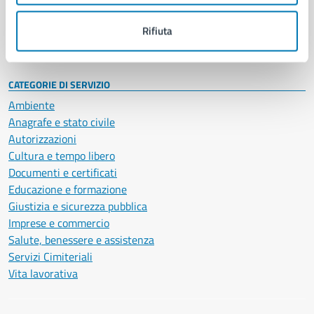
Personale amministrativo
Documenti e dati
Rifiuta
Intranet, posta aziendale e protocollo
CATEGORIE DI SERVIZIO
Ambiente
Anagrafe e stato civile
Autorizzazioni
Cultura e tempo libero
Documenti e certificati
Educazione e formazione
Giustizia e sicurezza pubblica
Imprese e commercio
Salute, benessere e assistenza
Servizi Cimiteriali
Vita lavorativa