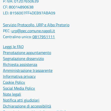
P. IVA: 01207650639
CF: 80014890638
LEI: 8156007FF4DEB97ABA09
Servizio Protocollo, URP e Albo Pretorio
PEC:
urp@pec.comune.napoli.it
Centralino unico:
0817951111
Leggi le FAQ
Prenotazione appuntamento
Segnalazione disservizio
Richiesta assistenza
Amministrazione trasparente
Informativa privacy
Cookie Policy
Social Media Policy
Note legali
Notifica atti giudiziari
Dichiarazione di accessibilità