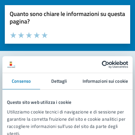
Quanto sono chiare le informazioni su questa
pagina?
Valuta la chiarezza delle informazioni (da 1 a 5 stelle)
Seleziona il numero di stelle per valutare la chiarezza delle i
Valuta 1 stelle su 5
Valuta 2 stelle su 5
Valuta 3 stelle su 5
Valuta 4 stelle su 5
Valuta 5 stelle su 5
Contatta il comune
Consenso
Dettagli
Informazioni sui cookie
Leggi le domande frequenti
Richiedi assistenza
Questo sito web utilizza i cookie
Utilizziamo cookie tecnici di navigazione e di sessione per
Prenota appuntamento
garantire la corretta fruizione del sito e cookie analitici per
raccogliere informazioni sull'uso del sito da parte degli
Problemi in città
utenti.