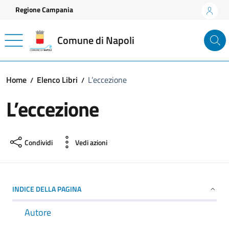
Vai ai contenuti
Vai al footer
Regione Campania
Comune di Napoli
Home
Elenco Libri
L’eccezione
L’eccezione
Condividi
Vedi azioni
INDICE DELLA PAGINA
Autore