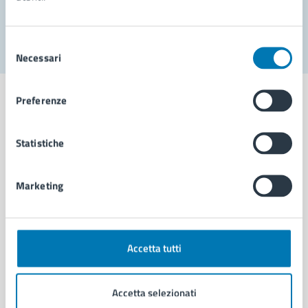
Segnala disservizio
Selezione
Necessari
del
consenso
Preferenze
Statistiche
Comune di Napoli
Marketing
AMMINISTRAZIONE
Aree amministrative
Organi di governo
Municipalità
Accetta tutti
Uffici
Enti e fondazioni
Accetta selezionati
Politici