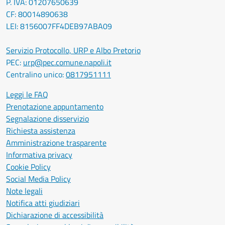
P. IVA: 01207650639
CF: 80014890638
LEI: 8156007FF4DEB97ABA09
Servizio Protocollo, URP e Albo Pretorio
PEC:
urp@pec.comune.napoli.it
Centralino unico:
0817951111
Leggi le FAQ
Prenotazione appuntamento
Segnalazione disservizio
Richiesta assistenza
Amministrazione trasparente
Informativa privacy
Cookie Policy
Social Media Policy
Note legali
Notifica atti giudiziari
Dichiarazione di accessibilità