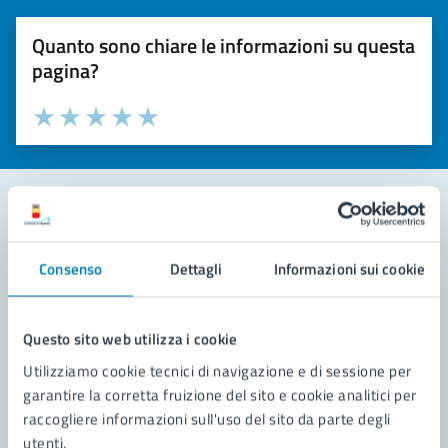
Quanto sono chiare le informazioni su questa
pagina?
Valuta la chiarezza delle informazioni (da 1 a 5 stelle)
Seleziona il numero di stelle per valutare la chiarezza delle i
Valuta 1 stelle su 5
Valuta 2 stelle su 5
Valuta 3 stelle su 5
Valuta 4 stelle su 5
Valuta 5 stelle su 5
Contatta il comune
Consenso
Dettagli
Informazioni sui cookie
Leggi le domande frequenti
Richiedi assistenza
Questo sito web utilizza i cookie
Utilizziamo cookie tecnici di navigazione e di sessione per
Prenota appuntamento
garantire la corretta fruizione del sito e cookie analitici per
raccogliere informazioni sull'uso del sito da parte degli
Problemi in città
utenti.