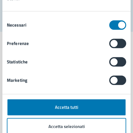
Segnala disservizio
Selezione
Necessari
del
consenso
Preferenze
Statistiche
Comune di Napoli
Marketing
AMMINISTRAZIONE
Aree amministrative
Organi di governo
Municipalità
Accetta tutti
Uffici
Enti e fondazioni
Accetta selezionati
Politici