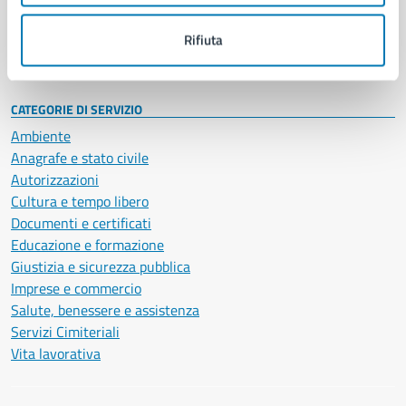
Personale amministrativo
Documenti e dati
Rifiuta
Intranet, posta aziendale e protocollo
CATEGORIE DI SERVIZIO
Ambiente
Anagrafe e stato civile
Autorizzazioni
Cultura e tempo libero
Documenti e certificati
Educazione e formazione
Giustizia e sicurezza pubblica
Imprese e commercio
Salute, benessere e assistenza
Servizi Cimiteriali
Vita lavorativa