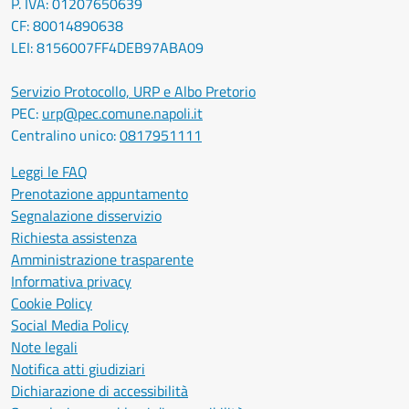
P. IVA: 01207650639
CF: 80014890638
LEI: 8156007FF4DEB97ABA09
Servizio Protocollo, URP e Albo Pretorio
PEC:
urp@pec.comune.napoli.it
Centralino unico:
0817951111
Leggi le FAQ
Prenotazione appuntamento
Segnalazione disservizio
Richiesta assistenza
Amministrazione trasparente
Informativa privacy
Cookie Policy
Social Media Policy
Note legali
Notifica atti giudiziari
Dichiarazione di accessibilità