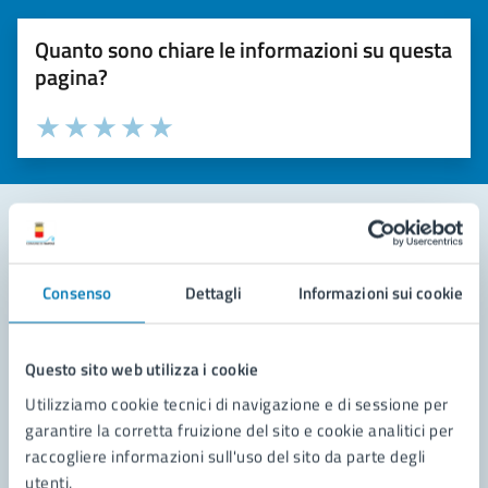
Quanto sono chiare le informazioni su questa
pagina?
Valuta la chiarezza delle informazioni (da 1 a 5 stelle)
Seleziona il numero di stelle per valutare la chiarezza delle i
Valuta 1 stelle su 5
Valuta 2 stelle su 5
Valuta 3 stelle su 5
Valuta 4 stelle su 5
Valuta 5 stelle su 5
Contatta il comune
Consenso
Dettagli
Informazioni sui cookie
Leggi le domande frequenti
Richiedi assistenza
Questo sito web utilizza i cookie
Utilizziamo cookie tecnici di navigazione e di sessione per
Prenota appuntamento
garantire la corretta fruizione del sito e cookie analitici per
raccogliere informazioni sull'uso del sito da parte degli
Problemi in città
utenti.