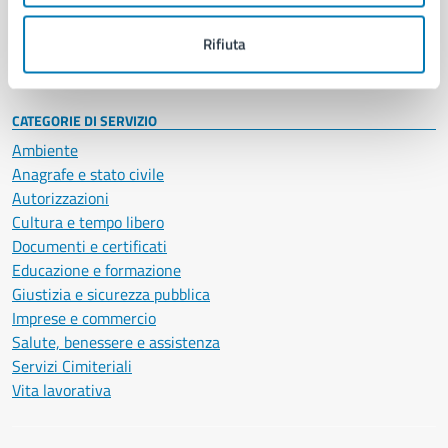
Personale amministrativo
Documenti e dati
Rifiuta
Intranet, posta aziendale e protocollo
CATEGORIE DI SERVIZIO
Ambiente
Anagrafe e stato civile
Autorizzazioni
Cultura e tempo libero
Documenti e certificati
Educazione e formazione
Giustizia e sicurezza pubblica
Imprese e commercio
Salute, benessere e assistenza
Servizi Cimiteriali
Vita lavorativa