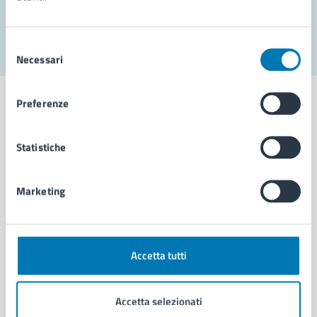
Segnala disservizio
Selezione
Necessari
del
consenso
Preferenze
Statistiche
Comune di Napoli
Marketing
AMMINISTRAZIONE
Aree amministrative
Organi di governo
Municipalità
Accetta tutti
Uffici
Enti e fondazioni
Accetta selezionati
Politici