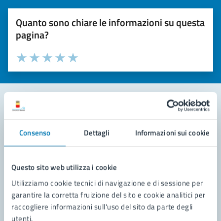
Quanto sono chiare le informazioni su questa
pagina?
Valuta la chiarezza delle informazioni (da 1 a 5 stelle)
Seleziona il numero di stelle per valutare la chiarezza delle i
Valuta 1 stelle su 5
Valuta 2 stelle su 5
Valuta 3 stelle su 5
Valuta 4 stelle su 5
Valuta 5 stelle su 5
Contatta il comune
Consenso
Dettagli
Informazioni sui cookie
Leggi le domande frequenti
Richiedi assistenza
Questo sito web utilizza i cookie
Utilizziamo cookie tecnici di navigazione e di sessione per
Prenota appuntamento
garantire la corretta fruizione del sito e cookie analitici per
raccogliere informazioni sull'uso del sito da parte degli
Problemi in città
utenti.