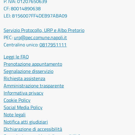
P. IVA: 01207650639
CF: 80014890638
LEI: 8156007FF4DEB97ABA09
Servizio Protocollo, URP e Albo Pretorio
PEC:
urp@pec.comune.napoli.it
Centralino unico:
0817951111
Leggi le FAQ
Prenotazione appuntamento
Segnalazione disservizio
Richiesta assistenza
Amministrazione trasparente
Informativa privacy
Cookie Policy
Social Media Policy
Note legali
Notifica atti giudiziari
Dichiarazione di accessibilità