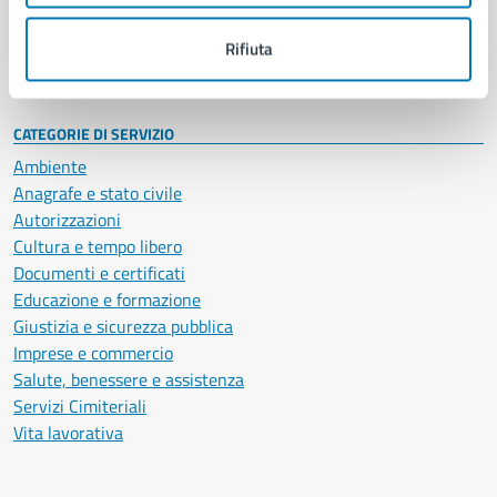
Personale amministrativo
Documenti e dati
Rifiuta
Intranet, posta aziendale e protocollo
CATEGORIE DI SERVIZIO
Ambiente
Anagrafe e stato civile
Autorizzazioni
Cultura e tempo libero
Documenti e certificati
Educazione e formazione
Giustizia e sicurezza pubblica
Imprese e commercio
Salute, benessere e assistenza
Servizi Cimiteriali
Vita lavorativa