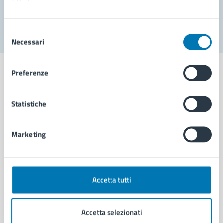
Segnala disservizio
Selezione
Necessari
del
consenso
Preferenze
Statistiche
Comune di Napoli
Marketing
AMMINISTRAZIONE
Aree amministrative
Organi di governo
Municipalità
Accetta tutti
Uffici
Enti e fondazioni
Accetta selezionati
Politici