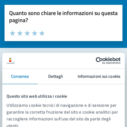
Quanto sono chiare le informazioni su questa
pagina?
Valuta la chiarezza delle informazioni (da 1 a 5 stelle)
Seleziona il numero di stelle per valutare la chiarezza delle i
Valuta 1 stelle su 5
Valuta 2 stelle su 5
Valuta 3 stelle su 5
Valuta 4 stelle su 5
Valuta 5 stelle su 5
Contatta il comune
Consenso
Dettagli
Informazioni sui cookie
Leggi le domande frequenti
Richiedi assistenza
Questo sito web utilizza i cookie
Utilizziamo cookie tecnici di navigazione e di sessione per
Prenota appuntamento
garantire la corretta fruizione del sito e cookie analitici per
raccogliere informazioni sull'uso del sito da parte degli
Problemi in città
utenti.