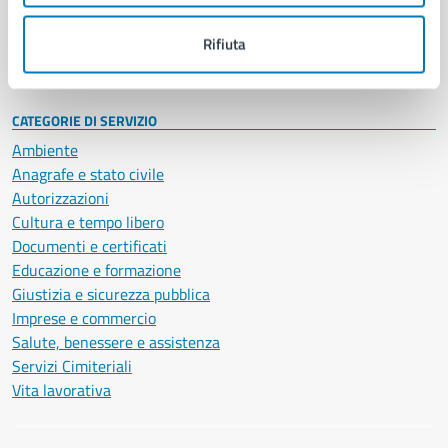
Personale amministrativo
Documenti e dati
Rifiuta
Intranet, posta aziendale e protocollo
CATEGORIE DI SERVIZIO
Ambiente
Anagrafe e stato civile
Autorizzazioni
Cultura e tempo libero
Documenti e certificati
Educazione e formazione
Giustizia e sicurezza pubblica
Imprese e commercio
Salute, benessere e assistenza
Servizi Cimiteriali
Vita lavorativa