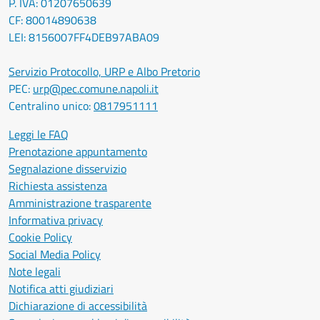
P. IVA: 01207650639
CF: 80014890638
LEI: 8156007FF4DEB97ABA09
Servizio Protocollo, URP e Albo Pretorio
PEC:
urp@pec.comune.napoli.it
Centralino unico:
0817951111
Leggi le FAQ
Prenotazione appuntamento
Segnalazione disservizio
Richiesta assistenza
Amministrazione trasparente
Informativa privacy
Cookie Policy
Social Media Policy
Note legali
Notifica atti giudiziari
Dichiarazione di accessibilità