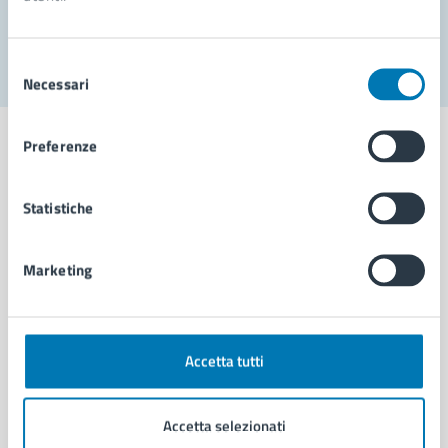
Segnala disservizio
Selezione
Necessari
del
consenso
Preferenze
Statistiche
Comune di Napoli
Marketing
AMMINISTRAZIONE
Aree amministrative
Organi di governo
Municipalità
Accetta tutti
Uffici
Enti e fondazioni
Accetta selezionati
Politici