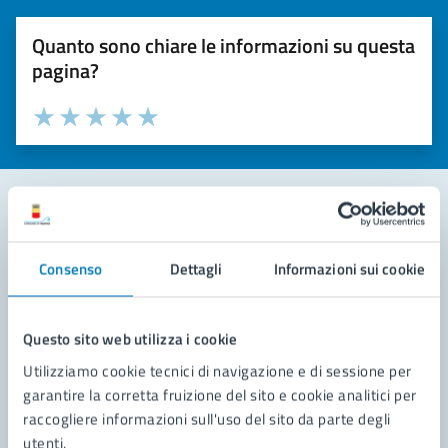
Quanto sono chiare le informazioni su questa
pagina?
Valuta la chiarezza delle informazioni (da 1 a 5 stelle)
Seleziona il numero di stelle per valutare la chiarezza delle i
Valuta 1 stelle su 5
Valuta 2 stelle su 5
Valuta 3 stelle su 5
Valuta 4 stelle su 5
Valuta 5 stelle su 5
Contatta il comune
Consenso
Dettagli
Informazioni sui cookie
Leggi le domande frequenti
Richiedi assistenza
Questo sito web utilizza i cookie
Utilizziamo cookie tecnici di navigazione e di sessione per
Prenota appuntamento
garantire la corretta fruizione del sito e cookie analitici per
raccogliere informazioni sull'uso del sito da parte degli
Problemi in città
utenti.