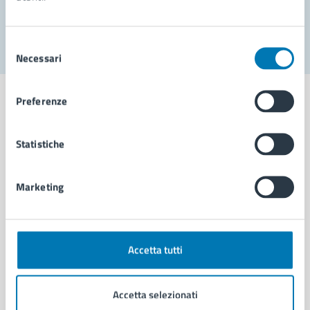
Segnala disservizio
Selezione
Necessari
del
consenso
Preferenze
Statistiche
Comune di Napoli
Marketing
AMMINISTRAZIONE
Aree amministrative
Organi di governo
Municipalità
Accetta tutti
Uffici
Enti e fondazioni
Accetta selezionati
Politici