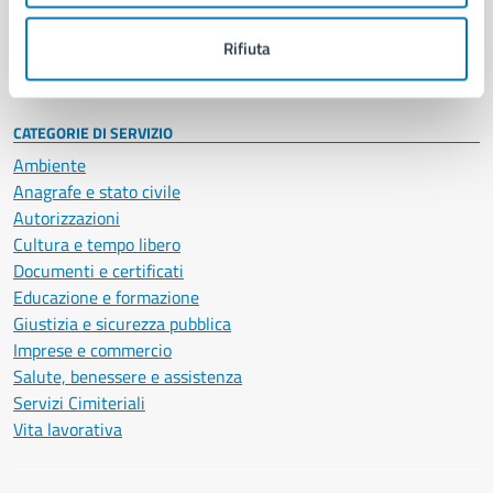
Personale amministrativo
Documenti e dati
Rifiuta
Intranet, posta aziendale e protocollo
CATEGORIE DI SERVIZIO
Ambiente
Anagrafe e stato civile
Autorizzazioni
Cultura e tempo libero
Documenti e certificati
Educazione e formazione
Giustizia e sicurezza pubblica
Imprese e commercio
Salute, benessere e assistenza
Servizi Cimiteriali
Vita lavorativa