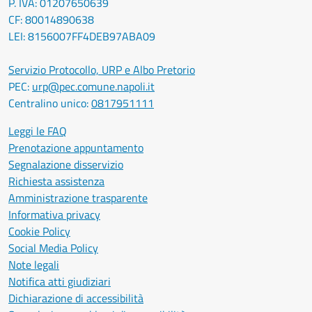
P. IVA: 01207650639
CF: 80014890638
LEI: 8156007FF4DEB97ABA09
Servizio Protocollo, URP e Albo Pretorio
PEC:
urp@pec.comune.napoli.it
Centralino unico:
0817951111
Leggi le FAQ
Prenotazione appuntamento
Segnalazione disservizio
Richiesta assistenza
Amministrazione trasparente
Informativa privacy
Cookie Policy
Social Media Policy
Note legali
Notifica atti giudiziari
Dichiarazione di accessibilità