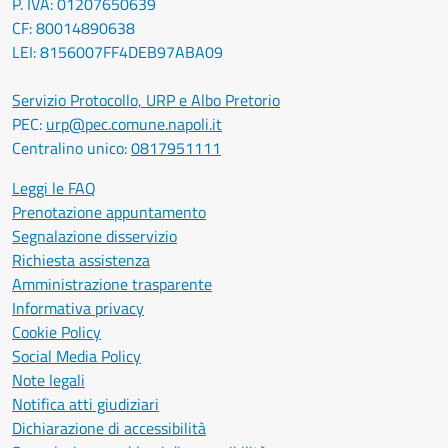
P. IVA: 01207650639
CF: 80014890638
LEI: 8156007FF4DEB97ABA09
Servizio Protocollo, URP e Albo Pretorio
PEC:
urp@pec.comune.napoli.it
Centralino unico:
0817951111
Leggi le FAQ
Prenotazione appuntamento
Segnalazione disservizio
Richiesta assistenza
Amministrazione trasparente
Informativa privacy
Cookie Policy
Social Media Policy
Note legali
Notifica atti giudiziari
Dichiarazione di accessibilità